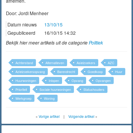
afnemen.
Door:
Jordi Menheer
Datum nieuws
13/10/15
Gepubliceerd
16/10/15 14:32
Bekijk hier meer artikels uit de categorie
Politiek
Achterstand
Alternatieven
Asielzoekers
AZC
Azielzoekersopvang
Barendrecht
Goedkoop
Huur
Huurwoningen
Inlopen
Opvang
Opvangen
Prioriteit
Sociale huurwoningen
Statushouders
Werkgroep
Woning
«
Vorige artikel
|
Volgende artikel
»