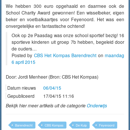
We hebben 300 euro opgehaald en daarmee ook de
School Charity Award gewonnen! Een wisselbeker, eigen
beker en voetbalkaartjes voor Feyenoord. Het was een
onvergetelijke en fantastische ochtend!
Ook op 2e Paasdag was onze school sportief bezig! 16
sportieve kinderen uit groep 7b hebben, begeleid door
de ouders…
Posted by
CBS Het Kompas Barendrecht
on
maandag
6 april 2015
Door:
Jordi Menheer
(Bron: CBS Het Kompas)
Datum nieuws
06/04/15
Gepubliceerd
17/04/15 11:16
Bekijk hier meer artikels uit de categorie
Onderwijs
Barendrecht
CBS Kompas
De Kuip
Feyenoord