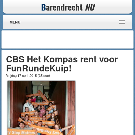
B
arendrecht
NU
MENU
CBS Het Kompas rent voor
FunRundeKuip!
Vrijdag 17 april 2015
(
35 sec
)