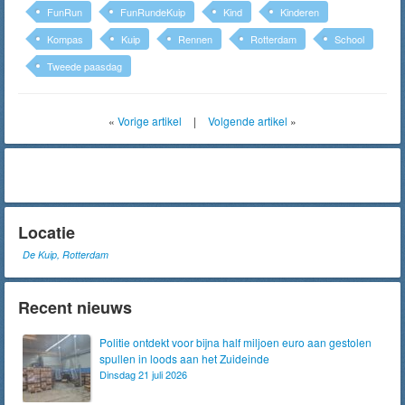
FunRun
FunRundeKuip
Kind
Kinderen
Kompas
Kuip
Rennen
Rotterdam
School
Tweede paasdag
«
Vorige artikel
|
Volgende artikel
»
Locatie
De Kuip, Rotterdam
Recent nieuws
Politie ontdekt voor bijna half miljoen euro aan gestolen
spullen in loods aan het Zuideinde
Dinsdag 21 juli 2026