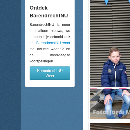
Ontdek
BarendrechtNU
BarendrechtNU is meer
dan alleen nieuws, we
hebben bijvoorbeeld ook
het
BarendrechtNU weer
met actuele weerinfo en
de meerdaagse
voorspellingen
BarendrechtNU
Weer