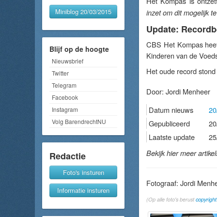
Het Kompas is ontzett
Miniblog 20/03/2015
inzet om dit mogelijk t
Update: Recordb
CBS Het Kompas heeft 
Blijf op de hoogte
Kinderen van de Voedse
Nieuwsbrief
Het oude record stond 
Twitter
Telegram
Door:
Jordi Menheer
Facebook
Datum nieuws
20
Instagram
Volg BarendrechtNU
Gepubliceerd
20
Laatste update
25
Bekijk hier meer artike
Redactie
Foto's insturen
Fotograaf: Jordi Menh
Informatie insturen
(Op alle foto's berust
copyright