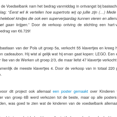
an de Voedselbank nam het bedrag
vanmiddag
in ontvangst bij basissc
ag: “
Eerst wil ik vertellen hoe supertrots wij op jullie zijn (…) Mede
een heleboel kindjes die ook een superverjaardag kunnen vieren en alle
” Door de verkoop ontving de stichting een hart-
et gaan krijgen.
edrag van €6.729!
astiaan van der Pols uit groep 5a, verkocht 55 klavertjes en kreeg h
 cadeaubon. Hij wist al gelijk wat hij ervan gaat kopen: LEGO. Een e
Ilse van de Werken uit groep 2/3, die maar liefst 47 klavertje verkocht
menlijk de meeste klavertjes 4. Door de verkoop van in totaal 220 p
.
oor dit project ook allemaal
een poster gemaakt
over Kinderen 
er van groep 6B werd verkozen tot de beste, maar op alle posters
en, was goed te zien wat de kinderen van de voedselbank allemaa