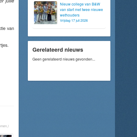
 jullie
Nieuw college van B&W
van start met twee nieuwe
wethouders
Vrijdag 17 juli 2026
tie van
tjes.
Gerelateerd nieuws
Geen gerelateerd nieuws gevonden...
omen.)