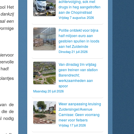
achtervolging, sok met
hool Het
drugs in heg aangetroffen
aan de Chopinstraat
 dankzij
Vrijdag 7 augustus 2026
maal een
vormige
Politie ontdekt voor bijna
half miljoen euro aan
gestolen spullen in loods
aan het Zuideinde
Dinsdag 21 juli 2026
iervoor
ervolle
Van dinsdag t/m vrijdag
 had!
geen treinen van station
Barendrecht;
lantjes
werkzaamheden aan
spoor
Maandag 20 juli 2026
van de
Weer aanpassing kruising
Zuidersingel/Avenue
 die de
Carnisse: Geen voorrang
l nodig
meer voor fietsers
Vrijdag 17 juli 2026