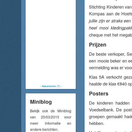
Stichting Kinderen v
Kompas aan de Hoefsl
jullie zijn er straks 
heel mooi kledingpakk
cheque met het megab
Prijzen
De beste verkoper, Seb
een mooie beker en een
vermelding was er voor 
Klas 5A verkocht geza
haalde de klas €840 op
-
Advertentie (?)
-
Posters
Miniblog
De kinderen hadden v
Voedselbank. De post
Bekijk ook de Miniblog
groepen gemaakt hadd
van 20/03/2015 voor
hebben.
meer informatie en
andere berichten.