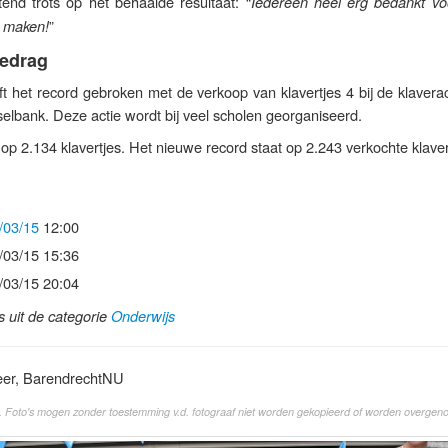
end trots op het behaalde resultaat: “
Iedereen heel erg bedankt voor
”
e maken!
edrag
het record gebroken met de verkoop van klavertjes 4 bij de klaverac
lbank. Deze actie wordt bij veel scholen georganiseerd.
op 2.134 klavertjes. Het nieuwe record staat op 2.243 verkochte klaver
/03/15
12:00
/03/15 15:36
/03/15 20:04
ls uit de categorie
Onderwijs
eer, BarendrechtNU
. Foto's mogen zonder toestemming v.d. fotograaf niet worden gekopieerd of worden overgen