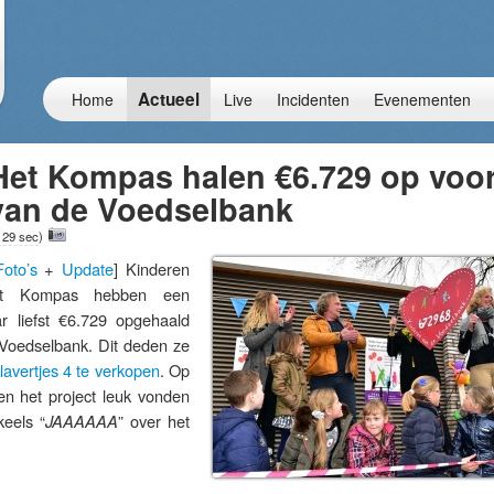
Actueel
Home
Live
Incidenten
Evenementen
Het Kompas halen €6.729 op voo
van de Voedselbank
 29 sec
)
Foto’s
+
Update
] Kinderen
Het Kompas hebben een
 liefst €6.729 opgehaald
Voedselbank. Dit deden ze
lavertjes 4 te verkopen
. Op
en het project leuk vonden
eels “
” over het
JAAAAAA