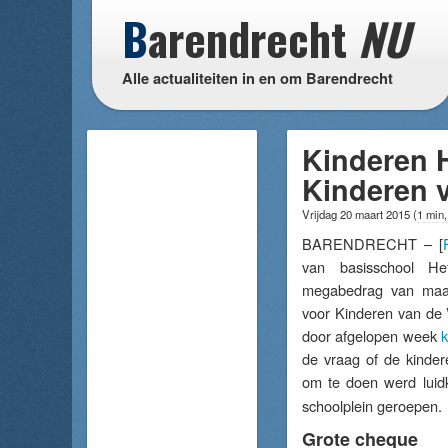
B
arendrecht
NU
Alle actualiteiten in en om Barendrecht
Kinderen 
Kinderen 
Vrijdag 20 maart 2015
(
1 min,
BARENDRECHT – [
van basisschool 
megabedrag van maar
voor Kinderen van de 
door afgelopen week
k
de vraag of de kinder
om te doen werd luidk
schoolplein geroepen.
Grote cheque