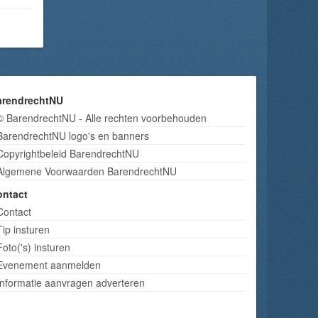
arendrechtNU
© BarendrechtNU - Alle rechten voorbehouden
BarendrechtNU logo's en banners
Copyrightbeleid BarendrechtNU
Algemene Voorwaarden BarendrechtNU
ontact
Contact
Tip insturen
Foto('s) insturen
Evenement aanmelden
Informatie aanvragen adverteren