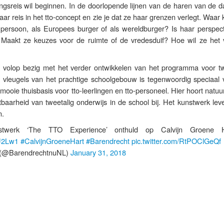
gsreis wil beginnen. In de doorlopende lijnen van de haren van de 
haar reis in het tto-concept en zie je dat ze haar grenzen verlegt. Waar
 persoon, als Europees burger of als wereldburger? Is haar perspecti
Maakt ze keuzes voor de ruimte of de vredesduif? Hoe wil ze het v
s volop bezig met het verder ontwikkelen van het programma voor tw
 vleugels van het prachtige schoolgebouw is tegenwoordig speciaal v
mooie thuisbasis voor tto-leerlingen en tto-personeel. Hier hoort natuur
tbaarheid van tweetalig onderwijs in de school bij. Het kunstwerk lev
n.
kunstwerk ‘The TTO Experience’ onthuld op Calvijn Groene 
mU2Lw1
#CalvijnGroeneHart
#Barendrecht
pic.twitter.com/RtPOClGeQf
(@BarendrechtnuNL)
January 31, 2018