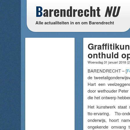
B
arendrecht
NU
Alle actualiteiten in en om Barendrecht
Graffitiku
onthuld op
Woensdag 31 januari 2018
(
2
BARENDRECHT – [
F
de tweetaligonderwijs
Hart een veelzeggend 
door wethouder Peter L
die het ontwerp hebbe
Het kunstwerk staat 
tto-ervaring. Tto-ond
onderwijs, hoort name
ongekende omvang te