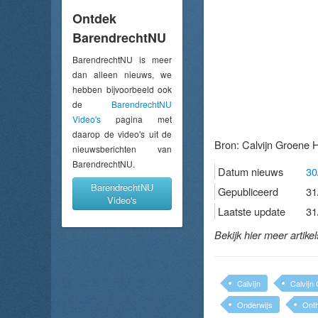
Ontdek
BarendrechtNU
BarendrechtNU is meer
dan alleen nieuws, we
hebben bijvoorbeeld ook
de
BarendrechtNU
Video's
pagina met
daarop de video's uit de
Bron:
Calvijn Groene H
nieuwsberichten van
BarendrechtNU.
Datum nieuws
30
BarendrechtNU
Gepubliceerd
31
Video's
Laatste update
31
Bekijk hier meer artike
Calvijn
Calvijn
Onderwijs
Onth