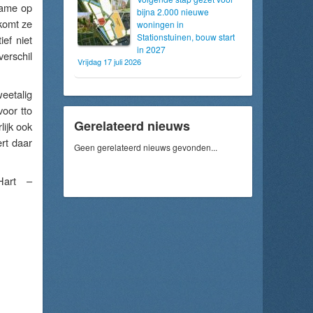
dame op
bijna 2.000 nieuwe
 komt ze
woningen in
Stationstuinen, bouw start
ef niet
in 2027
erschil
Vrijdag 17 juli 2026
eetalig
oor tto
Gerelateerd nieuws
lijk ook
ert daar
Geen gerelateerd nieuws gevonden...
Hart –