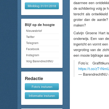
daarmee een ontdekkin
Miniblog 31/01/2018
de schildering volg je 
terecht als ontwikkeld
groter dan de aarde? 
Blijf op de hoogte
maken?
Nieuwsbrief
Calvijn Groene Hart i
Twitter
onderwijs. Een van de
Telegram
ingericht en vormt een 
Facebook
vergroting van de zich
een mooie bijdrage aa
Instagram
Volg BarendrechtNU
Foto’s: Graffiti
https://t.co/zT1N
— BarendrechtNU 
Redactie
Foto's insturen
Informatie insturen