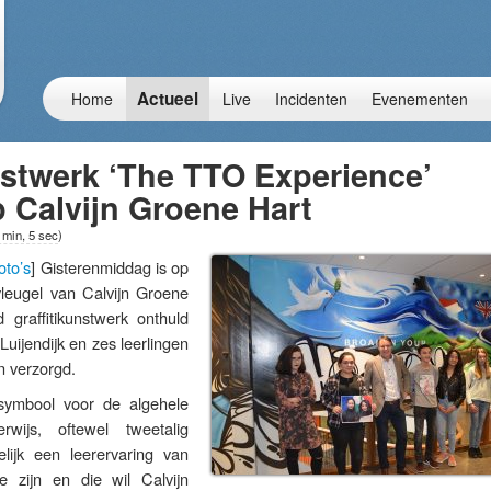
Actueel
Home
Live
Incidenten
Evenementen
nstwerk ‘The TTO Experience’
 Calvijn Groene Hart
 min, 5 sec
)
oto’s
] Gisterenmiddag is op
vleugel van Calvijn Groene
graffitikunstwerk onthuld
uijendijk en zes leerlingen
n verzorgd.
symbool voor de algehele
erwijs, oftewel tweetalig
lijk een leerervaring van
 zijn en die wil Calvijn