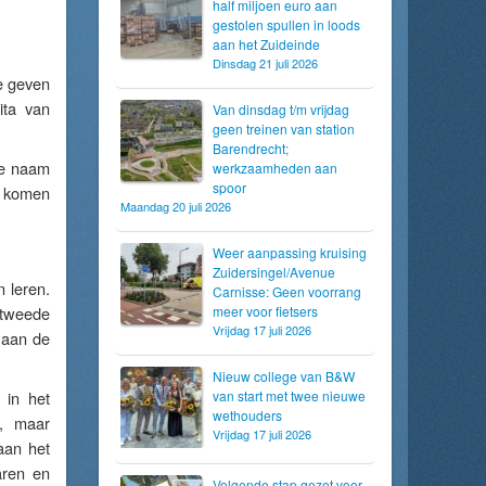
half miljoen euro aan
gestolen spullen in loods
aan het Zuideinde
Dinsdag 21 juli 2026
te geven
ita van
Van dinsdag t/m vrijdag
geen treinen van station
Barendrecht;
 de naam
werkzaamheden aan
spoor
e komen
Maandag 20 juli 2026
Weer aanpassing kruising
Zuidersingel/Avenue
 leren.
Carnisse: Geen voorrang
 tweede
meer voor fietsers
Vrijdag 17 juli 2026
j aan de
Nieuw college van B&W
 in het
van start met twee nieuwe
wethouders
n, maar
Vrijdag 17 juli 2026
 aan het
aren en
Volgende stap gezet voor