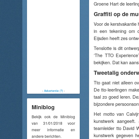
Groene Hart de leerlin
Graffiti op de mu
Voor de kerstvakantie 
in een tekening om d
Eijsden heeft zes ont
Tenslotte is dit ontwe
‘The TTO Experience’
bekijken. Dat kan aans
Tweetalig onderw
Tto gaat niet alleen 
De tto-leerlingen make
-
Advertentie (?)
-
taal zo goed leren. De
bijzondere persoonsont
Miniblog
Het motto van Calvijn
Bekijk ook de Miniblog
kunstwerk aangeeft. 
van 31/01/2018 voor
teamleider tto David W
meer informatie en
kunstwerk gegeven he
andere berichten.