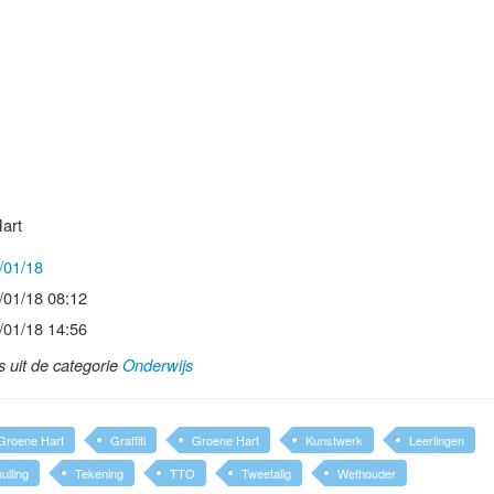
art
/01/18
/01/18 08:12
/01/18 14:56
ls uit de categorie
Onderwijs
 Groene Hart
Graffiti
Groene Hart
Kunstwerk
Leerlingen
ulling
Tekening
TTO
Tweetalig
Wethouder