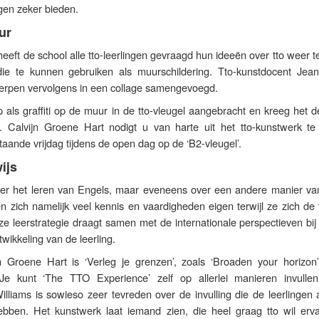
gen zeker bieden.
ur
heeft de school alle tto-leerlingen gevraagd hun ideeën over tto weer 
ie te kunnen gebruiken als muurschildering. Tto-kunstdocent Jean
werpen vervolgens in een collage samengevoegd.
rp als graffiti op de muur in de tto-vleugel aangebracht en kreeg het
. Calvijn Groene Hart nodigt u van harte uit het tto-kunstwerk t
taande vrijdag tijdens de open dag op de ‘B2-vleugel’.
ijs
over het leren van Engels, maar eveneens over een andere manier van
n zich namelijk veel kennis en vaardigheden eigen terwijl ze zich de
ze leerstrategie draagt samen met de internationale perspectieven bi
wikkeling van de leerling.
 Groene Hart is ‘Verleg je grenzen’, zoals ‘Broaden your horizon’
Je kunt ‘The TTO Experience’ zelf op allerlei manieren invulle
illiams is sowieso zeer tevreden over de invulling die de leerlingen
bben. Het kunstwerk laat iemand zien, die heel graag tto wil erv