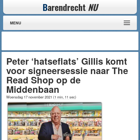
B
arendrecht
NU
MENU
Peter ‘hatseflats’ Gillis komt
voor signeersessie naar The
Read Shop op de
Middenbaan
Woensdag 17 november 2021
(
1 min, 11 sec
)