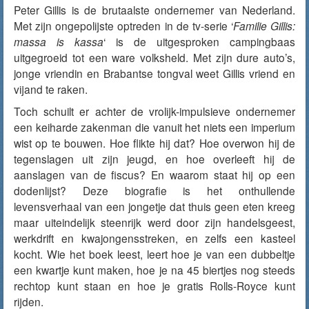
Peter Gillis is de brutaalste ondernemer van Nederland.
Met zijn ongepolijste optreden in de tv-serie ‘
Familie Gillis:
massa is kassa
‘ is de uitgesproken campingbaas
uitgegroeid tot een ware volksheld. Met zijn dure auto’s,
jonge vriendin en Brabantse tongval weet Gillis vriend en
vijand te raken.
Toch schuilt er achter de vrolijk-impulsieve ondernemer
een keiharde zakenman die vanuit het niets een imperium
wist op te bouwen. Hoe flikte hij dat? Hoe overwon hij de
tegenslagen uit zijn jeugd, en hoe overleeft hij de
aanslagen van de fiscus? En waarom staat hij op een
dodenlijst? Deze biografie is het onthullende
levensverhaal van een jongetje dat thuis geen eten kreeg
maar uiteindelijk steenrijk werd door zijn handelsgeest,
werkdrift en kwajongensstreken, en zelfs een kasteel
kocht. Wie het boek leest, leert hoe je van een dubbeltje
een kwartje kunt maken, hoe je na 45 biertjes nog steeds
rechtop kunt staan en hoe je gratis Rolls-Royce kunt
rijden.