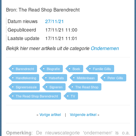
Bron:
The Read Shop Barendrecht
Datum nieuws
27/11/21
Gepubliceerd
17/11/21 11:00
Laatste update
17/11/21 11:01
Bekijk hier meer artikels uit de categorie
Ondernemen
Barendrecht
Biografie
Boek
Familie Gillis
Handtekening
Hatseflats
Middenbaan
Peter Gillis
Signeersessie
Signeren
The Read Shop
The Read Shop Barendrecht
TV
«
Vorige artikel
|
Volgende artikel
»
Opmerking
: De nieuwscategorie 'ondernemen' is o.a.