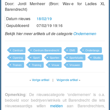
Door:
Jordi Menheer
(Bron: Wav-e for Ladies XL
Barendrecht)
Datum nieuws
18/02/19
Gepubliceerd
07/02/19 19:16
Bekijk hier meer artikels uit de categorie
Ondernemen
Centrum
Centrum Barendrecht
EMS
Onderlangs
Opening
Sport
Sporten
Sportstudio
Studio
Trainen
Training
Vrouw
Vrouwen
«
Vorige artikel
|
Volgende artikel
»
Opmerking
: De nieuwscategorie 'ondernemen' is o.a.
bedoeld voor bedrijven/winkels uit Barendrecht die iets
nieuwswaardigs willen
melden
aan Barendrechters,