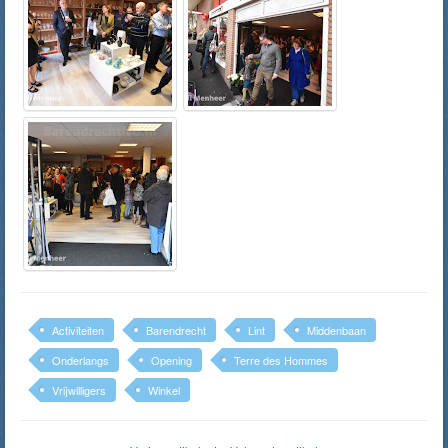
Activiteiten
Barendrecht
Lint
Middenbaan
Onderlangs
Opening
Terre des Hommes
Vrijwilligers
Winkel