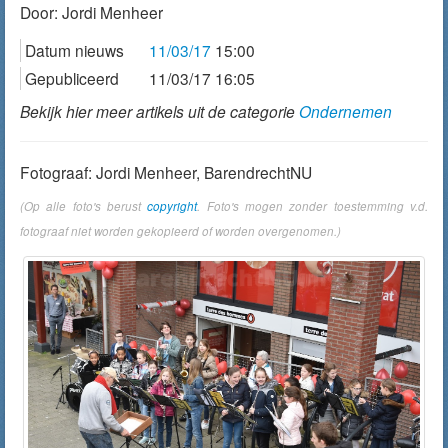
Door:
Jordi Menheer
Datum nieuws
11/03/17
15:00
Gepubliceerd
11/03/17 16:05
Bekijk hier meer artikels uit de categorie
Ondernemen
Fotograaf: Jordi Menheer, BarendrechtNU
(Op alle foto's berust
copyright
. Foto's mogen zonder toestemming v.d.
fotograaf niet worden gekopieerd of worden overgenomen.)