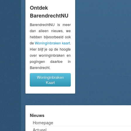
Ontdek
BarendrechtNU
BarendrechtNU is meer
dan alleen nieuws, we
hebben bijvoorbeeld ook
de
Woninginbraken kaart
.
Hier blijf je op de hoogte
over woninginbraken en
pogingen daartoe in
Barendrecht.
Woninginbraken
Kaart
Nieuws
Homepage
Actueel