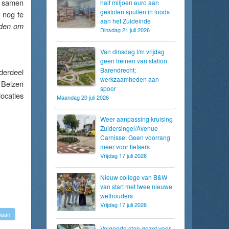
d samen
half miljoen euro aan
gestolen spullen in loods
 nog te
aan het Zuideinde
eden om
Dinsdag 21 juli 2026
Van dinsdag t/m vrijdag
geen treinen van station
Barendrecht;
derdeel
werkzaamheden aan
 Belzen
spoor
ocaties
Maandag 20 juli 2026
Weer aanpassing kruising
Zuidersingel/Avenue
Carnisse: Geen voorrang
meer voor fietsers
Vrijdag 17 juli 2026
Nieuw college van B&W
van start met twee nieuwe
wethouders
Vrijdag 17 juli 2026
baan
Volgende stap gezet voor