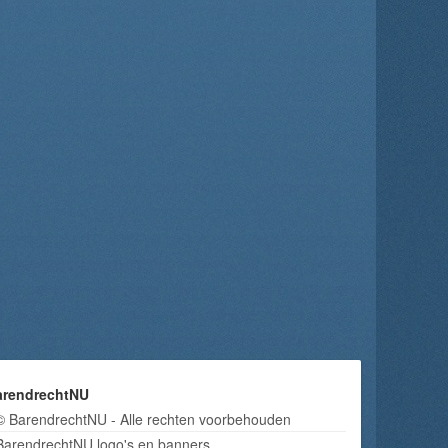
arendrechtNU
© BarendrechtNU - Alle rechten voorbehouden
BarendrechtNU logo's en banners