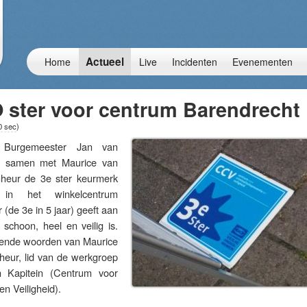
Actueel
Home
Live
Incidenten
Evenementen
 ster voor centrum Barendrecht
0 sec
)
urgemeester Jan van
samen met Maurice van
heur de 3e ster keurmerk
 in het winkelcentrum
(de 3e in 5 jaar) geeft aan
schoon, heel en veilig is.
ovende woorden van Maurice
eur, lid van de werkgroep
 Kapitein (Centrum voor
en Veiligheid).