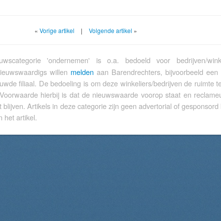
«
Vorige artikel
|
Volgende artikel
»
wscategorie 'ondernemen' is o.a. bedoeld voor bedrijven/wink
nieuwswaardigs willen
melden
aan Barendrechters, bijvoorbeeld een
euwde filiaal. De bedoeling is om deze winkeliers/bedrijven de ruimte 
 Voorwaarde hierbij is dat de nieuwswaarde voorop staat en reclameu
t blijven. Artikels in deze categorie zijn geen advertorial of gesponsord 
 het artikel.