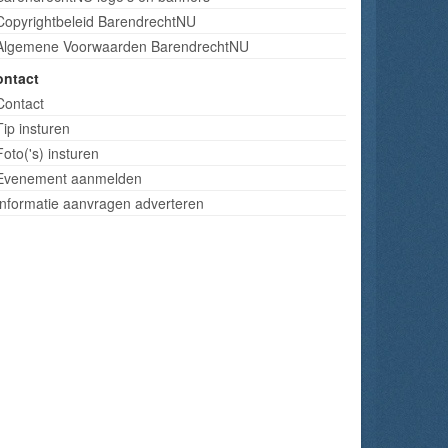
Copyrightbeleid BarendrechtNU
Algemene Voorwaarden BarendrechtNU
ontact
Contact
Tip insturen
Foto('s) insturen
Evenement aanmelden
Informatie aanvragen adverteren