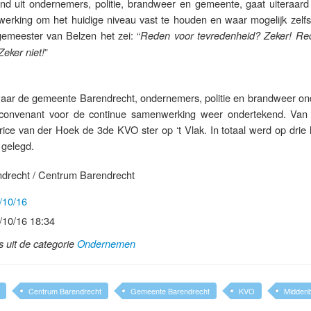
nd uit ondernemers, politie, brandweer en gemeente, gaat uiteraar
rking om het huidige niveau vast te houden en waar mogelijk zelfs
gemeester van Belzen het zei: “
Reden voor tevredenheid? Zeker! R
”
Zeker niet!
ar de gemeente Barendrecht, ondernemers, politie en brandweer on
 convenant voor de continue samenwerking weer ondertekend. Van
ce van der Hoek de 3de KVO ster op ‘t Vlak. In totaal werd op drie l
 gelegd.
drecht / Centrum Barendrecht
/10/16
/10/16 18:34
ls uit de categorie
Ondernemen
Centrum Barendrecht
Gemeente Barendrecht
KVO
Midden