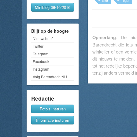
Ster
Tegel
Miniblog 06/10/2016
Blijf op de hoogte
: De nieu
Opmerking
Nieuwsbrief
Barendrecht die iets 
Twitter
winkelier of een verni
Telegram
dit nieuws te melden.
Facebook
tot het redelijke beperk
Instagram
tenzij anders vermeld in
Volg BarendrechtNU
Redactie
Foto's insturen
Informatie insturen