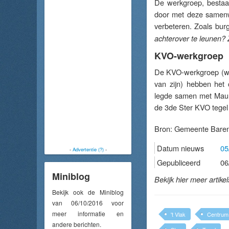
De werkgroep, bestaa
door met deze samenwe
verbeteren. Zoals bur
achterover te leunen? 
KVO-werkgroep
De KVO-werkgroep (wa
van zijn) hebben het
legde samen met Mauri
de 3de Ster KVO tegel
Bron:
Gemeente Baren
Datum nieuws
05
-
Advertentie (?)
-
Gepubliceerd
06
Miniblog
Bekijk hier meer artike
Bekijk ook de Miniblog
van 06/10/2016 voor
meer informatie en
't Vlak
Centrum
andere berichten.