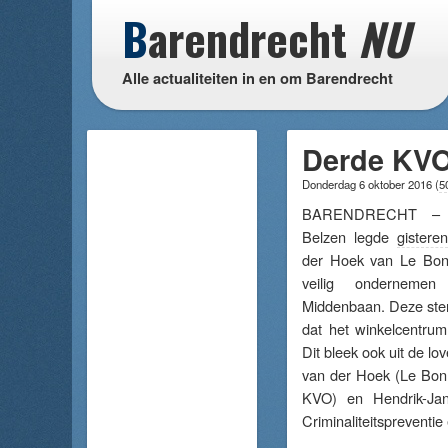
B
arendrecht
NU
Alle actualiteiten in en om Barendrecht
Derde KVO
Donderdag 6 oktober 2016
(
5
BARENDRECHT – B
Belzen legde
gisteren
der Hoek van Le Bon
veilig ondernemen
Middenbaan. Deze ster 
dat het winkelcentrum 
Dit bleek ook uit de l
van der Hoek (Le Bonh
KVO) en Hendrik-Jan
Criminaliteitspreventie 