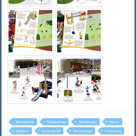
Barendrecht
Chopinstraat
Grondmolen
Kiezen
Kinderen
Korianderhof
Mozartstraat
Ontwerpen