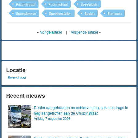
Puccinistraat
Pucinnistraat
Speelplaats
Speelplekken
Speeltoestellen
Spelen
Stemmen
«
Vorige artikel
|
Volgende artikel
»
Locatie
Barendrecht
Recent nieuws
Dealer aangehouden na achtervolging, sok met drugs in
heg aangetroffen aan de Chopinstraat
Vrijdag 7 augustus 2026