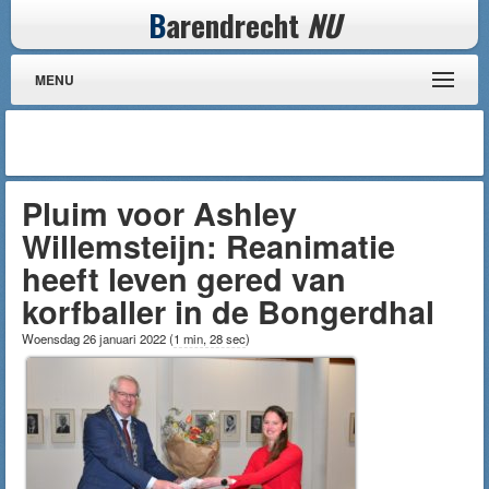
B
arendrecht
NU
MENU
Pluim voor Ashley
Willemsteijn: Reanimatie
heeft leven gered van
korfballer in de Bongerdhal
Woensdag 26 januari 2022
(
1 min, 28 sec
)