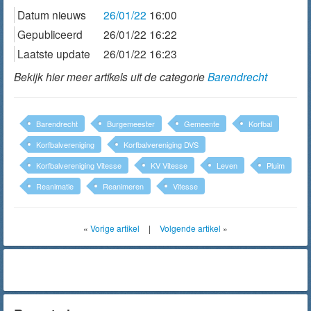
Datum nieuws
26/01/22
16:00
Gepubliceerd
26/01/22 16:22
Laatste update
26/01/22 16:23
Bekijk hier meer artikels uit de categorie
Barendrecht
Barendrecht
Burgemeester
Gemeente
Korfbal
Korfbalvereniging
Korfbalvereniging DVS
Korfbalvereniging Vitesse
KV Vitesse
Leven
Pluim
Reanimatie
Reanimeren
Vitesse
«
Vorige artikel
|
Volgende artikel
»