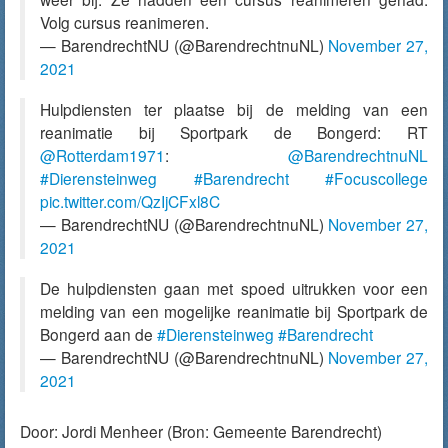
Volg cursus reanimeren.
— BarendrechtNU (@BarendrechtnuNL)
November 27,
2021
Hulpdiensten ter plaatse bij de melding van een
reanimatie bij Sportpark de Bongerd: RT
@Rotterdam1971
:
@BarendrechtnuNL
#Dierensteinweg
#Barendrecht
#Focuscollege
pic.twitter.com/QzIjCFxl8C
— BarendrechtNU (@BarendrechtnuNL)
November 27,
2021
De hulpdiensten gaan met spoed uitrukken voor een
melding van een mogelijke reanimatie bij Sportpark de
Bongerd aan de
#Dierensteinweg
#Barendrecht
— BarendrechtNU (@BarendrechtnuNL)
November 27,
2021
Door:
Jordi Menheer
(Bron: Gemeente Barendrecht)