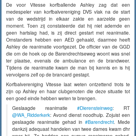
De voor Vitesse korfballende Ashley zag dat een
medespeler van korfbalvereniging DVS vlak na de start
van de wedstrijd in elkaar zakte en aarzelde geen
moment. Toen zij constateerde dat hij niet ademde en
geen hartslag had, is zij direct gestart met reanimatie.
Omstanders hebben een AED gehaald, daarmee heeft
Ashley de reanimatie voortgezet. De officier van de GGD
die om de hoek op de Barendrechtseweg woont was snel
ter plaatse, evenals de ambulance en de brandweer.
Tijdens de reanimatie kwam de man bij kennis en is hij
vervolgens zelf op de brancard gestapt.
Korfbalvereniging Vitesse laat weten ontzettend trots te
zijn op Ashley en haar clubgenoten die deze situatie tot
een goed einde hebben weten te brengen.
Geslaagde reanimatie
#Dierensteinweg
: RT
@WA_Ridderkerk
: Avond dienst noodhulp. Zojuist een
geslaagde reanimatie gehad in
#Barendrecht
. Mede
dankzij adequaat handelen van twee dames kwam dhr
weer bij. Ze hadden een cursus reanimeren gehad.