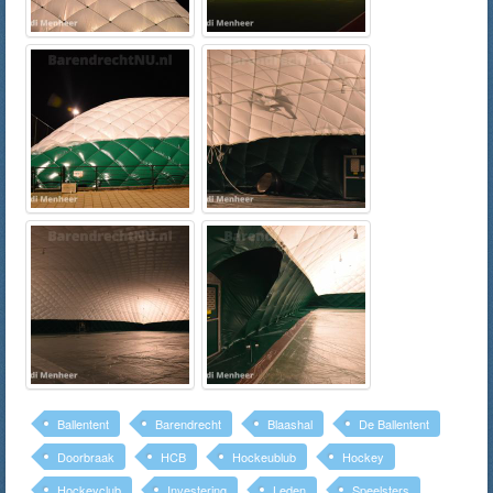
Ballentent
Barendrecht
Blaashal
De Ballentent
Doorbraak
HCB
Hockeublub
Hockey
Hockeyclub
Investering
Leden
Speelsters