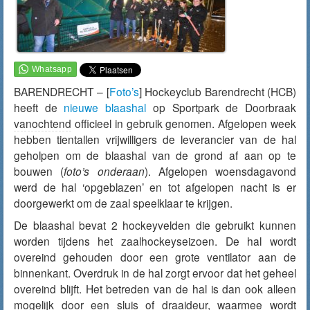
BARENDRECHT – [
Foto’s
] Hockeyclub Barendrecht (HCB)
heeft de
nieuwe blaashal
op Sportpark de Doorbraak
vanochtend
officieel in gebruik genomen. Afgelopen week
hebben tientallen vrijwilligers de leverancier van de hal
geholpen om de blaashal van de grond af aan op te
bouwen (
foto’s onderaan
). Afgelopen woensdagavond
werd de hal ‘opgeblazen’ en tot afgelopen nacht is er
doorgewerkt om de zaal speelklaar te krijgen.
De blaashal bevat 2 hockeyvelden die gebruikt kunnen
worden tijdens het zaalhockeyseizoen. De hal wordt
overeind gehouden door een grote ventilator aan de
binnenkant. Overdruk in de hal zorgt ervoor dat het geheel
overeind blijft. Het betreden van de hal is dan ook alleen
mogelijk door een sluis of draaideur, waarmee wordt