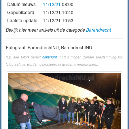
Datum nieuws
11/12/21
08:00
Gepubliceerd
11/12/21 10:40
Laatste update
11/12/21 10:53
Bekijk hier meer artikels uit de categorie
Barendrecht
Fotograaf: BarendrechtNU, BarendrechtNU
(Op alle foto's berust
copyright
. Foto's mogen zonder toestemming v.d.
fotograaf niet worden gekopieerd of worden overgenomen.)