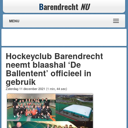
B
arendrecht
NU
MENU
Hockeyclub Barendrecht
neemt blaashal ‘De
Ballentent’ officieel in
gebruik
Zaterdag 11 december 2021
(
1 min, 44 sec
)