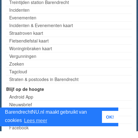
Treintijden station Barendrecht
Incidenten
Evenementen
Incidenten & Evenementen kaart
Straatroven kaart
Fietsendiefstal kaart
Woninginbraken kaart
Vergunningen
Zoeken
Tagcloud
Straten & postcodes in Barendrecht
Blijf op de hoogte
Android App
Nieuwsbrief
RSS
BarendrechtNU.nl maakt gebruikt van
OK!
Twitter
cookies
Lees meer
Facebook
Instagram