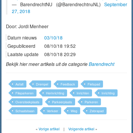
— BarendrechtNU (@BarendrechtnuNL)
September
27, 2018
Door:
Jordi Menheer
Datum nieuws
03/10/18
Gepubliceerd
08/10/18 19:52
Laatste update
08/10/18 20:29
Bekijk hier meer artikels uit de categorie
Barendrecht
Asfalt
Drempel
Feedback
Fietspad
Fileparkeren
Herinrichting
Inrichten
Inrichting
Oversteekplaats
Parkeerplaats
Parkeren
Schaatsbaan
Verkeer
Weg
Zebrapad
«
Vorige artikel
|
Volgende artikel
»