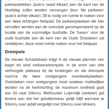
parkeerplekken (auto’s naast elkaar) aan de kant van de
Hoefslag zullen worden vervangen door ‘file parkeren’
(auto’s achter elkaar). Dit is nodig om ruimte te maken voor
een twee richtingen fietspad. De parkeerplaatsen die hier
vervallen worden aan de overzijde gecompenseerd op de
locatie van de voormalige bushalte. De ‘haven’ voor de
oude bushalte aan de kant van de Oude Dorpskern zal
verdwijnen, deze moet ruimte maken voor het fietspad.
Drempels
De nieuwe Schaatsbaan krijgt in de nieuwe plannen van
begin tot eind verkeersdrempels: in de vorm van drie
verhoogde plateaus bij de kruisingen en als drempels
voor/na de twee voetgangers oversteekplaatsen.
Oversteken voor voetgangers moet sowieso makkelijker
worden na de herinrichting: de maximum snelheid gaat
van 50 naar 30km/u. Wethouder Luijendijk (verkeer) gaf
tevens aan dat het geluidsniveau gelijk blijft wanneer je
50km/u over asfalt vergelijkt met 30km/u over klinkers.