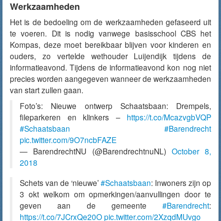
Werkzaamheden
Het is de bedoeling om de werkzaamheden gefaseerd uit
te voeren. Dit is nodig vanwege basisschool CBS het
Kompas, deze moet bereikbaar blijven voor kinderen en
ouders, zo vertelde wethouder Luijendijk tijdens de
informatieavond. Tijdens de informatieavond kon nog niet
precies worden aangegeven wanneer de werkzaamheden
van start zullen gaan.
Foto’s: Nieuwe ontwerp Schaatsbaan: Drempels,
fileparkeren en klinkers –
https://t.co/McazvgbVQP
#Schaatsbaan
#Barendrecht
pic.twitter.com/9O7ncbFAZE
— BarendrechtNU (@BarendrechtnuNL)
October 8,
2018
Schets van de ‘nieuwe’
#Schaatsbaan
: Inwoners zijn op
3 okt welkom om opmerkingen/aanvullingen door te
geven aan de gemeente
#Barendrecht
:
https://t.co/7JCrxQe20O
pic.twitter.com/2XzqdMUvgo