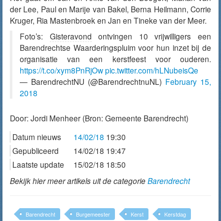
der Lee, Paul en Marije van Bakel, Berna Heilmann, Corrie
Kruger, Ria Mastenbroek en Jan en Tineke van der Meer.
Foto’s:
Gisteravond
ontvingen 10 vrijwilligers een
Barendrechtse Waarderingspluim voor hun inzet bij de
organisatie van een kerstfeest voor ouderen.
https://t.co/xym8PnRjOw
pic.twitter.com/hLNubeisQe
— BarendrechtNU (@BarendrechtnuNL)
February 15,
2018
Door:
Jordi Menheer
(Bron: Gemeente Barendrecht)
Datum nieuws
14/02/18
19:30
Gepubliceerd
14/02/18 19:47
Laatste update
15/02/18 18:50
Bekijk hier meer artikels uit de categorie
Barendrecht
Barendrecht
Burgemeester
Kerst
Kerstdag