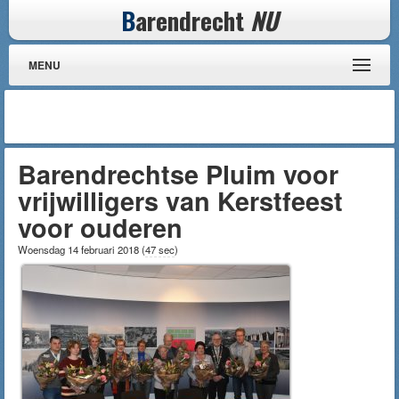
B
arendrecht
NU
MENU
Barendrechtse Pluim voor
vrijwilligers van Kerstfeest
voor ouderen
Woensdag 14 februari 2018
(
47 sec
)