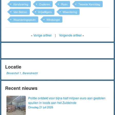
Kerstviering
Ouderen
Pluim
Tweede Kerstdag
Van Belzen
Vrijwilligers
Waardering
Waarderingspluim
Windsingel
«
Vorige artikel
|
Volgende artikel
»
Locatie
Binnenhof 1, Barendrecht
Recent nieuws
Politie ontdekt voor bijna half miljoen euro aan gestolen
spullen in loods aan het Zuideinde
Dinsdag 21 juli 2026