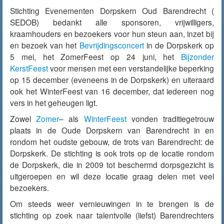
Stichting Evenementen Dorpskern Oud Barendrecht (
SEDOB) bedankt alle sponsoren, vrijwilligers,
kraamhouders en bezoekers voor hun steun aan, inzet bij
en bezoek van het
Bevrijdingsconcert
in de Dorpskerk op
5 mei, het ZomerFeest op 24 juni, het
Bijzonder
KerstFeest
voor mensen met een verstandelijke beperking
op 15 december (eveneens in de Dorpskerk) en uiteraard
ook het WinterFeest van 16 december, dat iedereen nog
vers in het geheugen ligt.
Zowel
Zomer
– als
WinterFeest
vonden traditiegetrouw
plaats in de Oude Dorpskern van Barendrecht in en
rondom het oudste gebouw, de trots van Barendrecht: de
Dorpskerk. De stichting is ook trots op de locatie rondom
de Dorpskerk, die in 2009 tot beschermd dorpsgezicht is
uitgeroepen en wil deze locatie graag delen met veel
bezoekers.
Om steeds weer vernieuwingen in te brengen is de
stichting op zoek naar talentvolle (liefst) Barendrechters