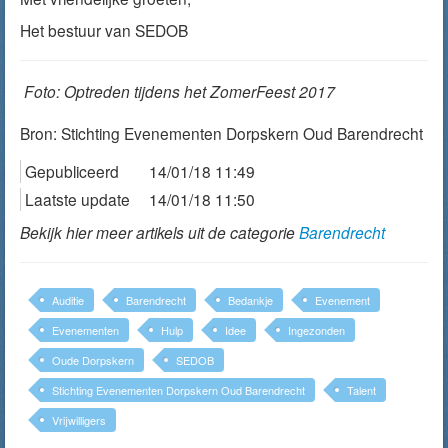
Het bestuur van SEDOB
Foto: Optreden tijdens het ZomerFeest 2017
Bron:
Stichting Evenementen Dorpskern Oud Barendrecht
Gepubliceerd
14/01/18 11:49
Laatste update
14/01/18 11:50
Bekijk hier meer artikels uit de categorie
Barendrecht
Auditie
Barendrecht
Bedankje
Evenement
Evenementen
Hulp
Idee
Ingezonden
Oude Dorpskern
SEDOB
Stichting Evenementen Dorpskern Oud Barendrecht
Talent
Vrijwilligers