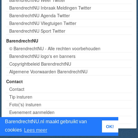
BarendrechtNU Weer Twitter
BarendrechtNU Inbraak Meldingen Twitter
BarendrechtNU Agenda Twitter
BarendrechtNU Vliegtuigen Twitter
BarendrechtNU Sport Twitter
BarendrechtNU
© BarendrechtNU - Alle rechten voorbehouden
BarendrechtNU logo's en banners
Copyrightbeleid BarendrechtNU
Algemene Voorwaarden BarendrechtNU
Contact
Contact
Tip insturen
Foto('s) insturen
Evenement aanmelden
Informatie aanvragen adverteren
BarendrechtNU.nl maakt gebruikt van
OK!
cookies
Lees meer