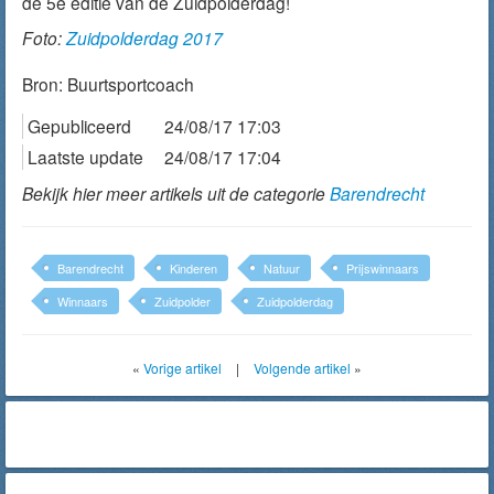
de 5e editie van de Zuidpolderdag!
Foto:
Zuidpolderdag 2017
Bron:
Buurtsportcoach
Gepubliceerd
24/08/17 17:03
Laatste update
24/08/17 17:04
Bekijk hier meer artikels uit de categorie
Barendrecht
Barendrecht
Kinderen
Natuur
Prijswinnaars
Winnaars
Zuidpolder
Zuidpolderdag
«
Vorige artikel
|
Volgende artikel
»