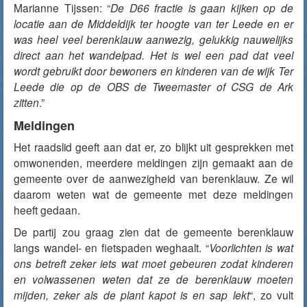
Marianne Tijssen: “
De D66 fractie is gaan kijken op de
locatie aan de Middeldijk ter hoogte van ter Leede en er
was heel veel berenklauw aanwezig, gelukkig nauwelijks
direct aan het wandelpad. Het is wel een pad dat veel
wordt gebruikt door bewoners en kinderen van de wijk Ter
Leede die op de OBS de Tweemaster of CSG de Ark
zitten
.”
Meldingen
Het raadslid geeft aan dat er, zo blijkt uit gesprekken met
omwonenden, meerdere meldingen zijn gemaakt aan de
gemeente over de aanwezigheid van berenklauw. Ze wil
daarom weten wat de gemeente met deze meldingen
heeft gedaan.
De partij zou graag zien dat de gemeente berenklauw
langs wandel- en fietspaden weghaalt. “
Voorlichten is wat
ons betreft zeker iets wat moet gebeuren zodat kinderen
en volwassenen weten dat ze de berenklauw moeten
mijden, zeker als de plant kapot is en sap lekt
“, zo vult