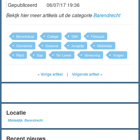
Gepubliceerd
06/07/17 19:36
Bekijk hier meer artikels uit de categorie
Barendrecht
Berenklauw
College
D66
Fietspad
Gemeente
Gewond
Jongetje
Middeldijk
Plant
Sap
Ter Leede
Verwoning
Vragen
«
Vorige artikel
|
Volgende artikel
»
Locatie
Middeldijk, Barendrecht
Recent nieuws