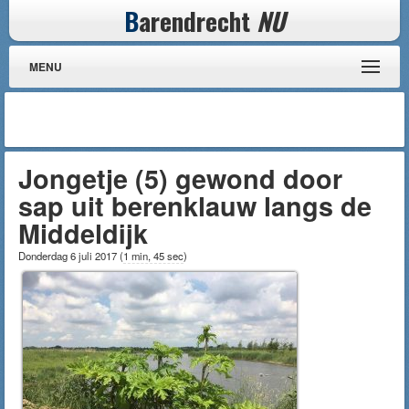
B
arendrecht
NU
MENU
Jongetje (5) gewond door
sap uit berenklauw langs de
Middeldijk
Donderdag 6 juli 2017
(
1 min, 45 sec
)