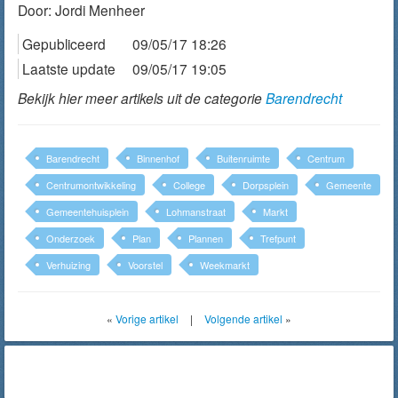
Door:
Jordi Menheer
Gepubliceerd
09/05/17 18:26
Laatste update
09/05/17 19:05
Bekijk hier meer artikels uit de categorie
Barendrecht
Barendrecht
Binnenhof
Buitenruimte
Centrum
Centrumontwikkeling
College
Dorpsplein
Gemeente
Gemeentehuisplein
Lohmanstraat
Markt
Onderzoek
Plan
Plannen
Trefpunt
Verhuizing
Voorstel
Weekmarkt
«
Vorige artikel
|
Volgende artikel
»