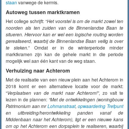
staan
vanwege de kermis.
Autoweg tussen marktkramen
Het college schrijft: “
Het voorstel is om de markt zowel ten
noorden als ten zuiden van de Binnenlandse Baan te
situeren. Hiervoor kan er wel een logische routing worden
gerealiseerd, waarbij de Binnenlandse Baan veilig is over
te steken.
” Omdat er in de winterperiode minder
marktkramen zijn kan de gehele markt in die periode
mogelijk wel aan één kant van de weg staan.
Verhuizing naar Achterom
Met de realisatie van een nieuw plein aan het Achterom in
2018 komt er een alternatieve locatie voor de markt:
“
Verplaatsen van de markt naar Achterom!”
, zo valt te
lezen in de plannen:
“Met de ontwikkelingen (woningbouw
Patrimonium aan mr
Lohmanstraat
,
opwaardering Trefpunt
en uitbreiding/herontwikkeling panden vanaf de
Middenbaan naar het Achterom), ligt er een nieuwe kans
om op het Achterom een dorpsplein te realiseren, waarbij