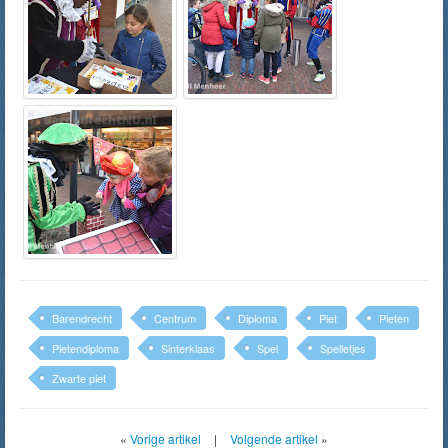
Barendrecht
Centrum
Diploma
Piet
Pieten
Pietendiploma
Sinterklaas
Spel
Spelletjes
Zwarte piet
«
Vorige artikel
|
Volgende artikel
»