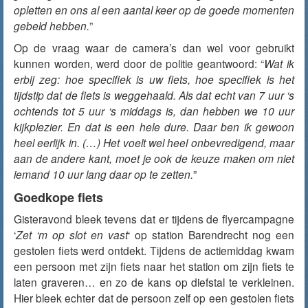
opletten en ons al een aantal keer op de goede momenten
gebeld hebben.
”
Op de vraag waar de camera’s dan wel voor gebruikt
kunnen worden, werd door de politie geantwoord: “
Wat ik
erbij zeg: hoe specifiek is uw fiets, hoe specifiek is het
tijdstip dat de fiets is weggehaald. Als dat echt van 7 uur ‘s
ochtends tot 5 uur ‘s middags is, dan hebben we 10 uur
kijkplezier. En dat is een hele dure. Daar ben ik gewoon
heel eerlijk in. (…) Het voelt wel heel onbevredigend, maar
aan de andere kant, moet je ook de keuze maken om niet
iemand 10 uur lang daar op te zetten.
”
Goedkope fiets
Gisteravond bleek tevens dat er tijdens de flyercampagne
‘
Zet ‘m op slot en vast
‘ op station Barendrecht nog een
gestolen fiets werd ontdekt. Tijdens de actiemiddag kwam
een persoon met zijn fiets naar het station om zijn fiets te
laten graveren… en zo de kans op diefstal te verkleinen.
Hier bleek echter dat de persoon zelf op een gestolen fiets