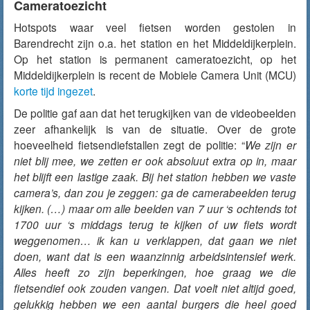
Cameratoezicht
Hotspots waar veel fietsen worden gestolen in
Barendrecht zijn o.a. het station en het Middeldijkerplein.
Op het station is permanent cameratoezicht, op het
Middeldijkerplein is recent de Mobiele Camera Unit (MCU)
korte tijd ingezet
.
De politie gaf aan dat het terugkijken van de videobeelden
zeer afhankelijk is van de situatie. Over de grote
hoeveelheid fietsendiefstallen zegt de politie: “
We zijn er
niet blij mee, we zetten er ook absoluut extra op in, maar
het blijft een lastige zaak. Bij het station hebben we vaste
camera’s, dan zou je zeggen: ga de camerabeelden terug
kijken. (…) maar om alle beelden van 7 uur ‘s ochtends tot
1700 uur ‘s middags terug te kijken of uw fiets wordt
weggenomen… ik kan u verklappen, dat gaan we niet
doen, want dat is een waanzinnig arbeidsintensief werk.
Alles heeft zo zijn beperkingen, hoe graag we die
fietsendief ook zouden vangen. Dat voelt niet altijd goed,
gelukkig hebben we een aantal burgers die heel goed