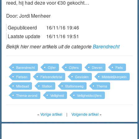
reed, hij had deze voor €30 gekocht…
Door:
Jordi Menheer
Gepubliceerd
16/11/16 19:46
Laatste update
16/11/16 19:51
Bekijk hier meer artikels uit de categorie
Barendrecht
Barendrecht
Cijfer
Cijfers
Dieven
Fiets
Fietsen
Fietsendiefstal
Gestolen
Middeldijkerplein
Misdaad
Station
Stationsweg
Thema
Thema-avond
Veiligheid
Veiligheidscijfers
«
Vorige artikel
|
Volgende artikel
»