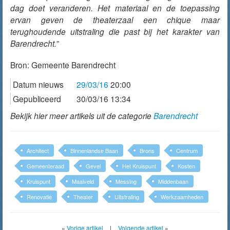
dag doet veranderen. Het materiaal en de toepassing
ervan geven de theaterzaal een chique maar
terughoudende uitstraling die past bij het karakter van
Barendrecht.
”
Bron:
Gemeente Barendrecht
Datum nieuws
29/03/16
20:00
Gepubliceerd
30/03/16 13:34
Bekijk hier meer artikels uit de categorie
Barendrecht
Architect
Binnenlandse Baan
Brons
Centrum
Gemeenteraad
Gevel
Het Kruispunt
Kosten
Kruispunt
Maaiveld
Messing
Middenbaan
Renovatie
Theater
Uitstraling
Werkzaamheden
«
Vorige artikel
|
Volgende artikel
»