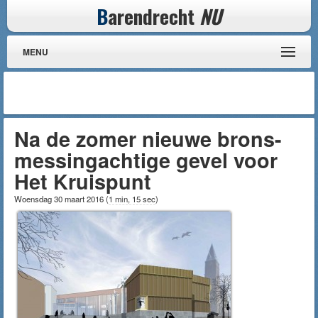
B
arendrecht
NU
MENU
Na de zomer nieuwe brons-
messingachtige gevel voor
Het Kruispunt
Woensdag 30 maart 2016
(
1 min, 15 sec
)