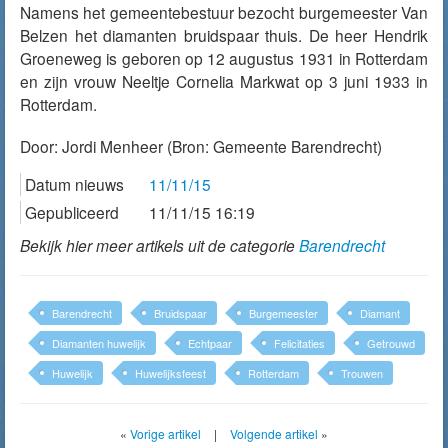
Namens het gemeentebestuur bezocht burgemeester Van
Belzen het diamanten bruidspaar thuis. De heer Hendrik
Groeneweg is geboren op 12 augustus 1931 in Rotterdam
en zijn vrouw Neeltje Cornelia Markwat op 3 juni 1933 in
Rotterdam.
Door:
Jordi Menheer
(Bron: Gemeente Barendrecht)
Datum nieuws
11/11/15
Gepubliceerd
11/11/15 16:19
Bekijk hier meer artikels uit de categorie
Barendrecht
Barendrecht
Bruidspaar
Burgemeester
Diamant
Diamanten huwelijk
Echtpaar
Felicitaties
Getrouwd
Huwelijk
Huwelijksfeest
Rotterdam
Trouwen
«
Vorige artikel
|
Volgende artikel
»