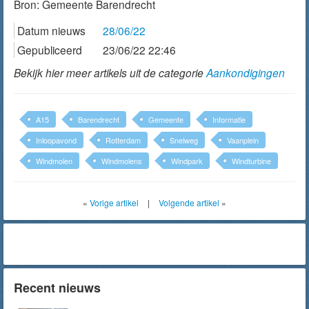
Bron:
Gemeente Barendrecht
Datum nieuws
28/06/22
Gepubliceerd
23/06/22 22:46
Bekijk hier meer artikels uit de categorie
Aankondigingen
A15
Barendrecht
Gemeente
Informatie
Inloopavond
Rotterdam
Snelweg
Vaanplein
Windmolen
Windmolens
Windpark
Windturbine
«
Vorige artikel
|
Volgende artikel
»
Recent nieuws