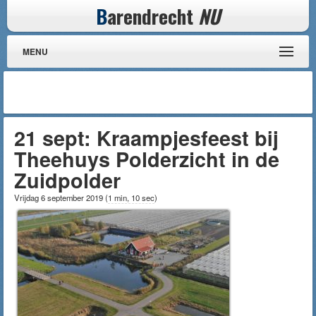
B
arendrecht
NU
MENU
21 sept: Kraampjesfeest bij
Theehuys Polderzicht in de
Zuidpolder
Vrijdag 6 september 2019
(
1 min, 10 sec
)