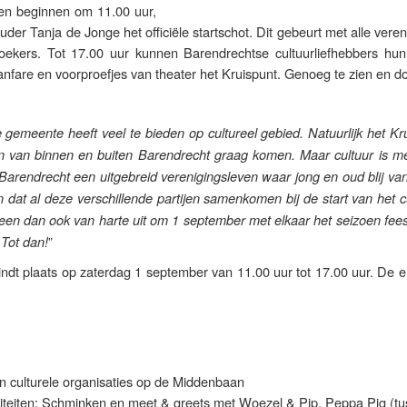
iten beginnen om 11.00 uur,
der Tanja de Jonge het officiële startschot. Dit gebeurt met alle vere
ekers. Tot 17.00 uur kunnen Barendrechtse cultuurliefhebbers hun 
anfare en voorproefjes van theater het Kruispunt. Genoeg te zien en d
 gemeente heeft veel te bieden op cultureel gebied. Natuurlijk het Kr
 van binnen en buiten Barendrecht graag komen. Maar cultuur is m
Barendrecht een uitgebreid verenigingsleven waar jong en oud blij va
n dat al deze verschillende partijen samenkomen bij de start van het c
reen dan ook van harte uit om 1 september met elkaar het seizoen feest
”
 Tot dan!
vindt plaats op zaterdag 1 september van 11.00 uur tot 17.00 uur. De e
n culturele organisaties op de Middenbaan
viteiten: Schminken en meet & greets met Woezel & Pip, Peppa Pig (t