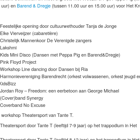
0 uur) en
Barend & Dregje
(tussen 11.00 uur en 15.00 uur) voor Het Kr
 Feestelijke opening door cultuurwethouder Tanja de Jonge
Elke Vierveijzer (cabaretière)
 Christelijk Mannenkoor De Verenigde zangers
 Lakshmi
: Kids Mini Disco (Dansen met Peppa Pig en Barend&Dregje)
 Pink Floyd Project
 Workshop Line dancing door Dansen bij Ria
 Harmonievereniging Barendrecht (orkest volwassenen, orkest jeugd e
KidsBizz
: Jordan Roy – Freedom: een eerbetoon aan George Michael
: (Cover)band Synergy
: Coverband No Excuse
 workshop Theatersport van Tante T.
Theatersport door Tante T (leeftijd 7-9 jaar) op het trappodium in Het
Theatersport door Tante T (leeftijd 8-12 jaar) op het trappodium in Het