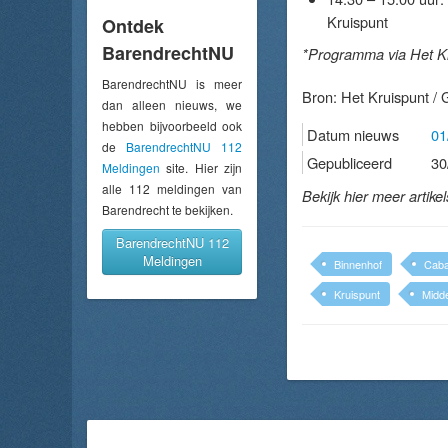
Kruispunt
Ontdek
BarendrechtNU
*Programma via Het Kr
BarendrechtNU is meer
Bron:
Het Kruispunt /
dan alleen nieuws, we
hebben bijvoorbeeld ook
Datum nieuws
01
de
BarendrechtNU 112
Gepubliceerd
30
Meldingen
site. Hier zijn
alle 112 meldingen van
Bekijk hier meer artike
Barendrecht te bekijken.
BarendrechtNU 112
Meldingen
Binnenhof
Caba
Kruispunt
Midd