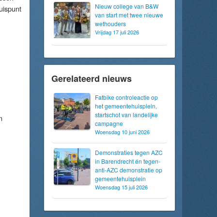
Nieuw college van B&W
uispunt
van start met twee nieuwe
wethouders
Vrijdag 17 juli 2026
Gerelateerd nieuws
Fatbike controleactie op
het gemeentehuisplein,
startschot van landelijke
n
campagne
Woensdag 10 juni 2026
Demonstraties tegen AZC
in Barendrecht én tegen-
anti-AZC demonstratie op
gemeentehuisplein
Woensdag 15 juli 2026