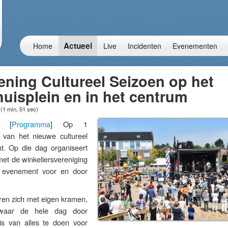
Actueel
Home
Live
Incidenten
Evenementen
ening Cultureel Seizoen op het
uisplein en in het centrum
8
(
1 min, 51 sec
)
– [
Programma
] Op 1
 van het nieuwe cultureel
t. Op die dag organiseert
et de winkeliersvereniging
 evenement voor en door
ren zich met eigen kramen,
waar de hele dag door
is van alles te doen voor