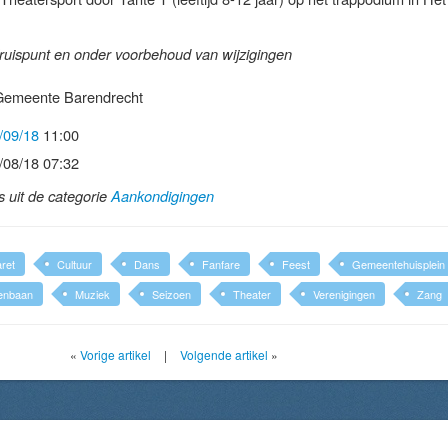
uispunt en onder voorbehoud van wijzigingen
 Gemeente Barendrecht
/09/18
11:00
/08/18 07:32
ls uit de categorie
Aankondigingen
ret
Cultuur
Dans
Fanfare
Feest
Gemeentehuisplein
enbaan
Muziek
Seizoen
Theater
Verenigingen
Zang
«
Vorige artikel
|
Volgende artikel
»