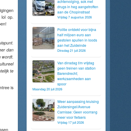
achtervolging, sok met
drugs in heg aangetroffen
nigingen
aan de Chopinstraat
lol op.
Vrijdag 7 augustus 2026
oen!
Politie ontdekt voor bijna
half miljoen euro aan
gestolen spullen in loods
uispunt.
aan het Zuideinde
eer dan
Dinsdag 21 juli 2026
n wordt.
Van dinsdag t/m vrijdag
ultureel
geen treinen van station
elijk te
Barendrecht;
werkzaamheden aan
spoor
ntree is
Maandag 20 juli 2026
Weer aanpassing kruising
Zuidersingel/Avenue
Carnisse: Geen voorrang
meer voor fietsers
Vrijdag 17 juli 2026
ussen