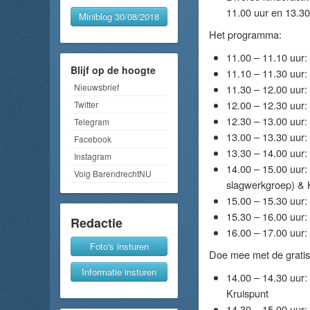
11.00 uur en 13.3
Miniblog 30/08/2018
Het programma:
11.00 – 11.10 uur:
Blijf op de hoogte
11.10 – 11.30 uur: 
Nieuwsbrief
11.30 – 12.00 uur:
12.00 – 12.30 uur:
Twitter
12.30 – 13.00 uur
Telegram
13.00 – 13.30 uur:
Facebook
13.30 – 14.00 uur:
Instagram
14.00 – 15.00 uur:
Volg BarendrechtNU
slagwerkgroep) & 
15.00 – 15.30 uur
15.30 – 16.00 uur
Redactie
16.00 – 17.00 uur
Foto's insturen
Doe mee met de gratis
Informatie insturen
14.00 – 14.30 uur: 
Kruispunt
14.30 – 15.00 uur: 