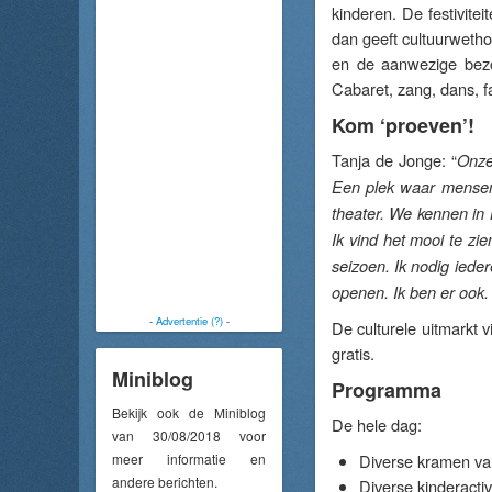
kinderen. De festivite
dan geeft cultuurwethou
en de aanwezige bezo
Cabaret, zang, dans, f
Kom ‘proeven’!
Tanja de Jonge: “
Onze
Een plek waar mensen
theater. We kennen in 
Ik vind het mooi te zie
seizoen. Ik nodig iede
openen. Ik ben er ook.
-
Advertentie (?)
-
De culturele uitmarkt 
gratis.
Miniblog
Programma
Bekijk ook de Miniblog
De hele dag:
van 30/08/2018 voor
meer informatie en
Diverse kramen va
andere berichten.
Diverse kinderacti