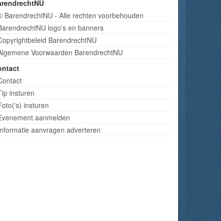
arendrechtNU
© BarendrechtNU - Alle rechten voorbehouden
BarendrechtNU logo's en banners
Copyrightbeleid BarendrechtNU
Algemene Voorwaarden BarendrechtNU
ontact
Contact
Tip insturen
Foto('s) insturen
Evenement aanmelden
Informatie aanvragen adverteren