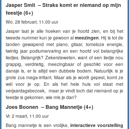
Jasper Smit – Straks komt er niemand op mijn
feestje (6+)
Wo. 28 februari, 11.00 uur
Jasper laat je alle hoeken van je hoofd zien, en bij het
tweede nummer kun je gewoon al
meezingen
. Hij is tot de
tanden gewapend met piano, gitaar, tomeloze energie,
twintig jaar podiumervaring en een hoofd vol belangrijke
liedjes. Belangrijk? Zekersteweten, want of een liedje nou
grappig, verdrietig, meezingbaar of geschikt voor een
dansje is, er is altijd een dubbele bodem. Natuurlijk is je
grote zus mega-irritant. Maar als je wordt gepest, komt ze
wél voor je op. En als het hele huis vol staat met
verjaardagsbezoek, maar je vindt toch dat niemand op je
feestje is gekomen, wie mis je dan?
Joes Boonen – Bang Mannetje (4+)
Vr. 2 maart, 11.00 uur
Bang mannetje is een vrolijke,
interactieve voorstelling