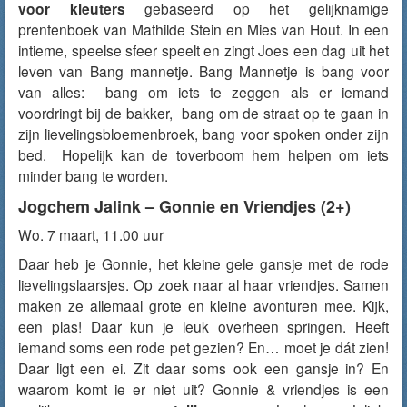
voor kleuters
gebaseerd op het gelijknamige
prentenboek van Mathilde Stein en Mies van Hout. In een
intieme, speelse sfeer speelt en zingt Joes een dag uit het
leven van Bang mannetje. Bang Mannetje is bang voor
van alles: bang om iets te zeggen als er iemand
voordringt bij de bakker, bang om de straat op te gaan in
zijn lievelingsbloemenbroek, bang voor spoken onder zijn
bed. Hopelijk kan de toverboom hem helpen om iets
minder bang te worden.
Jogchem Jalink – Gonnie en Vriendjes (2+)
Wo. 7 maart, 11.00 uur
Daar heb je Gonnie, het kleine gele gansje met de rode
lievelingslaarsjes. Op zoek naar al haar vriendjes. Samen
maken ze allemaal grote en kleine avonturen mee. Kijk,
een plas! Daar kun je leuk overheen springen. Heeft
iemand soms een rode pet gezien? En… moet je dát zien!
Daar ligt een ei. Zit daar soms ook een gansje in? En
waarom komt ie er niet uit? Gonnie & vriendjes is een