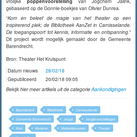
vrolijke
poppenvoorstelling
van Jogchem Jalink,
gebaseerd op de Gonnie-boekjes van Olivier Dunrea.
“
Kom en beleef de magie van het theater op een
inspirerend plek; de Bibliotheek AanZet in Carnisselande.
De toegangspoort tot kennis, informatie en ontspanning.
”
Dit project wordt mogelijk gemaakt door de Gemeente
Barendrecht.
Bron:
Theater Het Kruispunt
Datum nieuws
28/02/18
Gepubliceerd
20/02/18 09:05
Bekijk hier meer artikels uit de categorie
Aankondigingen
Barendrecht
Bibliotheek
Carnisselande
Gemeente Barendrecht
Jeugd
Jeugdvoorstellingen
Kind
Kinderen
Middeldijkerplein
Theater