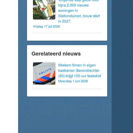
bijna 2.000 nieuwe
woningen in
Stationstuinen, bouw start
in 2027
Vrijdag 17 juli 2026
Gerelateerd nieuws
Stiekem filmen in eigen
badkamer: Barendrechter
(60) krijgt 150 uur taakstraf
Maandag 1 juni 2026