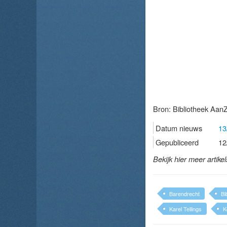
Bron:
Bibliotheek Aan
Datum nieuws
13
Gepubliceerd
12
Bekijk hier meer artike
Barendrecht
Bi
Karel Tellings
K