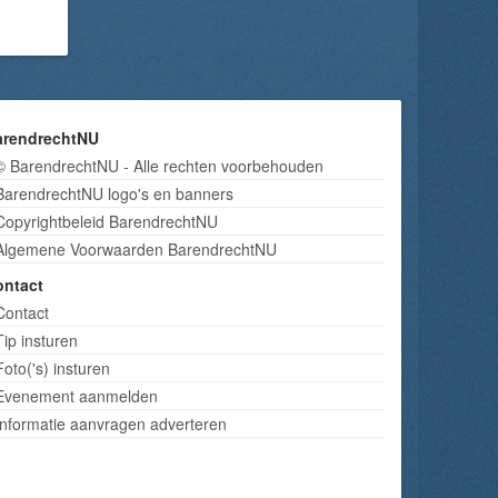
arendrechtNU
© BarendrechtNU - Alle rechten voorbehouden
BarendrechtNU logo's en banners
Copyrightbeleid BarendrechtNU
Algemene Voorwaarden BarendrechtNU
ontact
Contact
Tip insturen
Foto('s) insturen
Evenement aanmelden
Informatie aanvragen adverteren