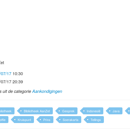
Zet
/07/17
10:30
/07/17 20:39
ls uit de categorie
Aankondigingen
bliotheek
Bibliotheek AanZet
Gesprek
Indonesië
Java
offie
Kruispunt
Prins
Soerakarta
Tellings