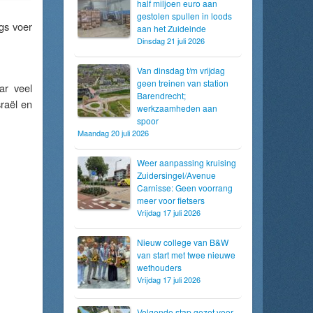
half miljoen euro aan
gestolen spullen in loods
gs voer
aan het Zuideinde
Dinsdag 21 juli 2026
Van dinsdag t/m vrijdag
geen treinen van station
ar veel
Barendrecht;
sraël en
werkzaamheden aan
spoor
Maandag 20 juli 2026
Weer aanpassing kruising
Zuidersingel/Avenue
Carnisse: Geen voorrang
meer voor fietsers
Vrijdag 17 juli 2026
Nieuw college van B&W
van start met twee nieuwe
wethouders
Vrijdag 17 juli 2026
Volgende stap gezet voor