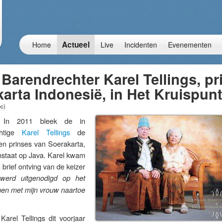
Actueel
Home
Live
Incidenten
Evenementen
 Barendrechter Karel Tellings, pr
arta Indonesië, in Het Kruispun
ec
)
n 2011 bleek de in
chtige
Karel Tellings
de
een prinses van Soerakarta,
nstaat op Java. Karel kwam
 brief ontving van de keizer
 werd uitgenodigd op het
men met mijn vrouw naartoe
Karel Tellings dit voorjaar