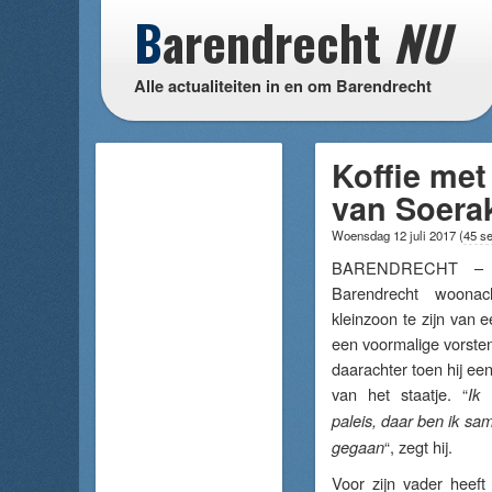
B
arendrecht
NU
Alle actualiteiten in en om Barendrecht
Koffie met
van Soerak
Woensdag 12 juli 2017
(
45 s
BARENDRECHT – I
Barendrecht woona
kleinzoon te zijn van 
een voormalige vorste
daarachter toen hij een
van het staatje. “
Ik
paleis, daar ben ik sa
“, zegt hij.
gegaan
Voor zijn vader heeft 