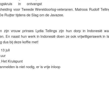
rlogskruis in ontvangst
heiding voor Tweede Wereldoorlog-veteranen. Matroos Rudolf Tellin
De Ruijter tijdens de Slag om de Javazee.
en zijn vrouw prinses Lydia Tellings zijn hun dorp in Indonesië wa
n. En naast hun werk in Indonesië doen ze ook vrijwilligerswerk in I
 dus bij deze koffie met!
3 juli
 uur
k Het Kruispunt
nmelden is niet nodig, er is vrije inloop