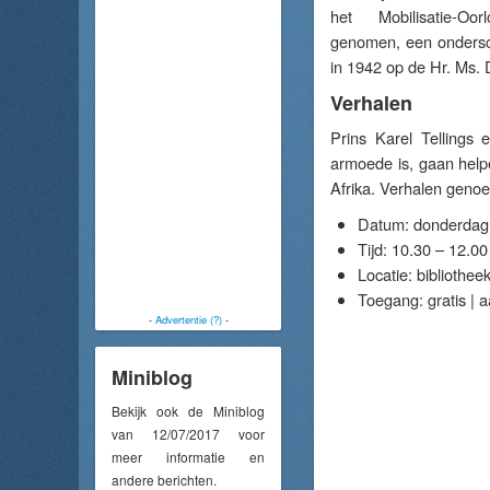
het Mobilisatie-Oo
genomen, een ondersc
in 1942 op de Hr. Ms. 
Verhalen
Prins Karel Tellings 
armoede is, gaan helpe
Afrika. Verhalen genoeg
Datum: donderdag 1
Tijd: 10.30 – 12.00
Locatie: bibliothee
Toegang: gratis | aa
-
Advertentie (?)
-
Miniblog
Bekijk ook de Miniblog
van 12/07/2017 voor
meer informatie en
andere berichten.