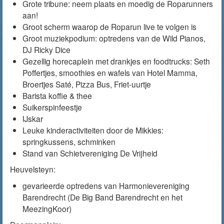
Grote tribune: neem plaats en moedig de Roparunners
aan!
Groot scherm waarop de Roparun live te volgen is
Groot muziekpodium: optredens van de Wild Pianos,
DJ Ricky Dice
Gezellig horecaplein met drankjes en foodtrucks: Seth
Poffertjes, smoothies en wafels van Hotel Mamma,
Broertjes Saté, Pizza Bus, Friet-uurtje
Barista koffie & thee
Suikerspinfeestje
IJskar
Leuke kinderactiviteiten door de Mikkies:
springkussens, schminken
Stand van Schietvereniging De Vrijheid
Heuvelsteyn:
gevarieerde optredens van Harmonievereniging
Barendrecht (De Big Band Barendrecht en het
MeezingKoor)