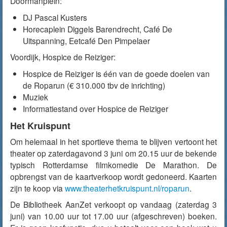
Doormanplein:
DJ Pascal Kusters
Horecaplein Diggels Barendrecht, Café De
Uitspanning, Eetcafé Den Pimpelaer
Voordijk, Hospice de Reiziger:
Hospice de Reiziger is één van de goede doelen van
de Roparun (€ 310.000 tbv de inrichting)
Muziek
Informatiestand over Hospice de Reiziger
Het Kruispunt
Om helemaal in het sportieve thema te blijven vertoont het
theater op zaterdagavond 3 juni om 20.15 uur de bekende
typisch Rotterdamse filmkomedie De Marathon. De
opbrengst van de kaartverkoop wordt gedoneerd. Kaarten
zijn te koop via
www.theaterhetkruispunt.nl/roparun
.
De Bibliotheek AanZet verkoopt op
vandaag
(zaterdag 3
juni) van 10.00 uur tot 17.00 uur (afgeschreven) boeken.