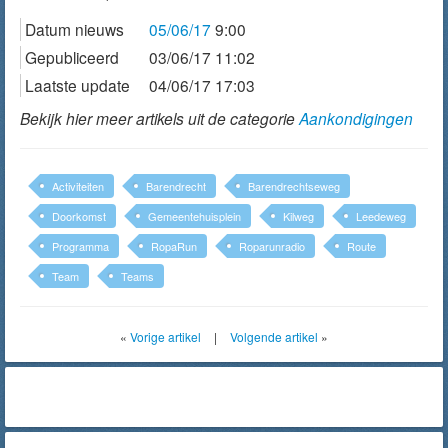
Datum nieuws
05/06/17
9:00
Gepubliceerd
03/06/17 11:02
Laatste update
04/06/17 17:03
Bekijk hier meer artikels uit de categorie
Aankondigingen
Activiteiten
Barendrecht
Barendrechtseweg
Doorkomst
Gemeentehuisplein
Kilweg
Leedeweg
Programma
RopaRun
Roparunradio
Route
Team
Teams
«
Vorige artikel
|
Volgende artikel
»