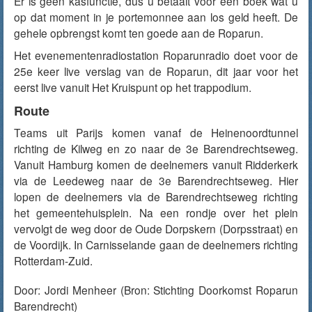
Er is geen kasfunctie, dus u betaalt voor een boek wat u
op dat moment in je portemonnee aan los geld heeft. De
gehele opbrengst komt ten goede aan de Roparun.
Het evenementenradiostation Roparunradio doet voor de
25e keer live verslag van de Roparun, dit jaar voor het
eerst live vanuit Het Kruispunt op het trappodium.
Route
Teams uit Parijs komen vanaf de Heinenoordtunnel
richting de Kilweg en zo naar de 3e Barendrechtseweg.
Vanuit Hamburg komen de deelnemers vanuit Ridderkerk
via de Leedeweg naar de 3e Barendrechtseweg. Hier
lopen de deelnemers via de Barendrechtseweg richting
het gemeentehuisplein. Na een rondje over het plein
vervolgt de weg door de Oude Dorpskern (Dorpsstraat) en
de Voordijk. In Carnisselande gaan de deelnemers richting
Rotterdam-Zuid.
Door:
Jordi Menheer
(Bron: Stichting Doorkomst Roparun
Barendrecht)