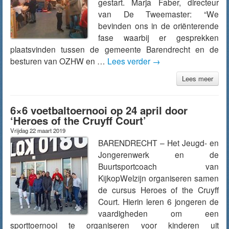
gestart. Marja Faber, directeur
van De Tweemaster: “We
bevinden ons in de oriënterende
fase waarbij er gesprekken
plaatsvinden tussen de gemeente Barendrecht en de
besturen van OZHW en …
Lees verder
→
Lees meer
6×6 voetbaltoernooi op 24 april door
‘Heroes of the Cruyff Court’
Vrijdag 22 maart 2019
BARENDRECHT – Het Jeugd- en
Jongerenwerk en de
Buurtsportcoach van
KijkopWelzijn organiseren samen
de cursus Heroes of the Cruyff
Court. Hierin leren 6 jongeren de
vaardigheden om een
sporttoernooi te organiseren voor kinderen uit