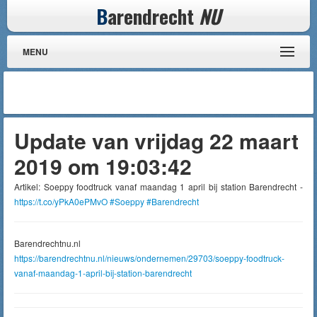
B
arendrecht
NU
MENU
Update van vrijdag 22 maart
2019 om 19:03:42
Artikel: Soeppy foodtruck vanaf maandag 1 april bij station Barendrecht -
https://t.co/yPkA0ePMvO
#Soeppy
#Barendrecht
Barendrechtnu.nl
https://barendrechtnu.nl/nieuws/ondernemen/29703/soeppy-foodtruck-
vanaf-maandag-1-april-bij-station-barendrecht