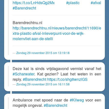
https://t.co/LnHdsQg2Mx
#plastic
#afval
#Barendrecht
Barendrechtnu.nl
http://barendrechtnu.nl/nieuws/barendrecht/11690/e
xtra-plastic-afval-inleverpunt-voor-de-wijk-
molenvliet-aan-de-stelli
Zondag 29 november 2015 om 13:19:18
Deze kat is sinds vrijdagavond vermist vanaf het
#Scharwater
. Kat gezien? Laat het weten in een
reply.
#Barendrecht
https://t.co/shg8wnzlGS
Zondag 29 november 2015 om 16:11:58
Ambulance met spoed naar de
#Kilweg
voor een
mogelijk ongeval.
#Barendrecht