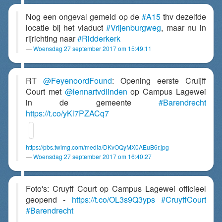
Nog een ongeval gemeld op de
#A15
thv dezelfde
locatie bij het viaduct
#Vrijenburgweg
, maar nu in
rijrichting naar
#Ridderkerk
Woensdag 27 september 2017 om 15:49:11
RT
@FeyenoordFound
: Opening eerste Cruijff
Court met
@lennartvdlinden
op Campus Lagewei
in de gemeente
#Barendrecht
https://t.co/yKl7PZACq7
https://pbs.twimg.com/media/DKvOQyMX0AEuB6r.jpg
Woensdag 27 september 2017 om 16:40:27
Foto's: Cruyff Court op Campus Lagewei officieel
geopend -
https://t.co/OL3s9Q3yps
#CruyffCourt
#Barendrecht