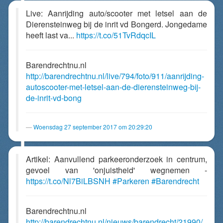
Live: Aanrijding auto/scooter met letsel aan de
Dierensteinweg bij de inrit vd Bongerd. Jongedame
heeft last va...
https://t.co/51TvRdqcIL
Barendrechtnu.nl
http://barendrechtnu.nl/live/794/foto/911/aanrijding-
autoscooter-met-letsel-aan-de-dierensteinweg-bij-
de-inrit-vd-bong
Woensdag 27 september 2017 om 20:29:20
Artikel: Aanvullend parkeeronderzoek in centrum,
gevoel van 'onjuistheid' wegnemen -
https://t.co/Nl7BiLBSNH
#Parkeren
#Barendrecht
Barendrechtnu.nl
http://barendrechtnu.nl/nieuws/barendrecht/21990/