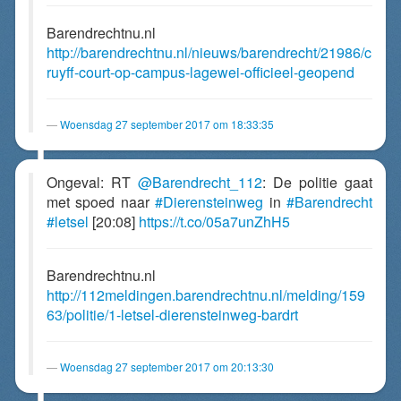
Barendrechtnu.nl
http://barendrechtnu.nl/nieuws/barendrecht/21986/c
ruyff-court-op-campus-lagewei-officieel-geopend
Woensdag 27 september 2017 om 18:33:35
Ongeval: RT
@Barendrecht_112
: De politie gaat
met spoed naar
#Dierensteinweg
in
#Barendrecht
#letsel
[20:08]
https://t.co/05a7unZhH5
Barendrechtnu.nl
http://112meldingen.barendrechtnu.nl/melding/159
63/politie/1-letsel-dierensteinweg-bardrt
Woensdag 27 september 2017 om 20:13:30