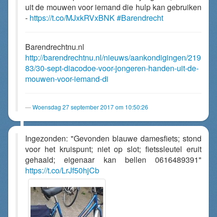
uit de mouwen voor iemand die hulp kan gebruiken
-
https://t.co/MJxkRVxBNK
#Barendrecht
Barendrechtnu.nl
http://barendrechtnu.nl/nieuws/aankondigingen/219
83/30-sept-diacodoe-voor-jongeren-handen-uit-de-
mouwen-voor-iemand-di
Woensdag 27 september 2017 om 10:50:26
Ingezonden: "Gevonden blauwe damesfiets; stond
voor het kruispunt; niet op slot; fietssleutel eruit
gehaald; eigenaar kan bellen 0616489391"
https://t.co/LrJf50hjCb