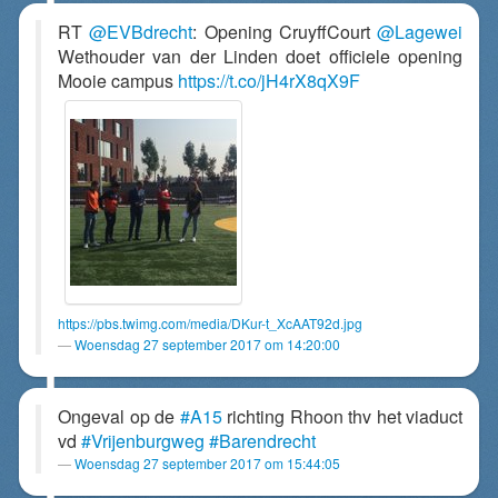
RT
@EVBdrecht
: Opening CruyffCourt
@Lagewei
Wethouder van der Linden doet officiele opening
Mooie campus
https://t.co/jH4rX8qX9F
https://pbs.twimg.com/media/DKur-t_XcAAT92d.jpg
Woensdag 27 september 2017 om 14:20:00
Ongeval op de
#A15
richting Rhoon thv het viaduct
vd
#Vrijenburgweg
#Barendrecht
Woensdag 27 september 2017 om 15:44:05