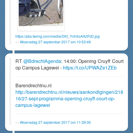
https://pbs.twimg.com/media/DKt_YvhXoAA2PJD.jpg
Woensdag 27 september 2017 om 10:53:49
RT
@BdrechtAgenda
: 14:00: Opening Cruyff Court
op Campus Lagewei -
https://t.co/UPWAZe1ZEb
Barendrechtnu.nl
http://barendrechtnu.nl/nieuws/aankondigingen/218
16/27-sept-programma-opening-cruyff-court-op-
campus-lagewei
Woensdag 27 september 2017 om 11:39:30