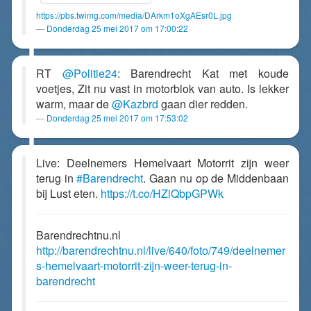
https://pbs.twimg.com/media/DArkm1oXgAEsr0L.jpg
Donderdag 25 mei 2017 om 17:00:22
RT
@Politie24
: Barendrecht Kat met koude
voetjes, Zit nu vast in motorblok van auto. Is lekker
warm, maar de
@Kazbrd
gaan dier redden.
Donderdag 25 mei 2017 om 17:53:02
Live: Deelnemers Hemelvaart Motorrit zijn weer
terug in
#Barendrecht
. Gaan nu op de Middenbaan
bij Lust eten.
https://t.co/HZiQbpGPWk
Barendrechtnu.nl
http://barendrechtnu.nl/live/640/foto/749/deelnemer
s-hemelvaart-motorrit-zijn-weer-terug-in-
barendrecht