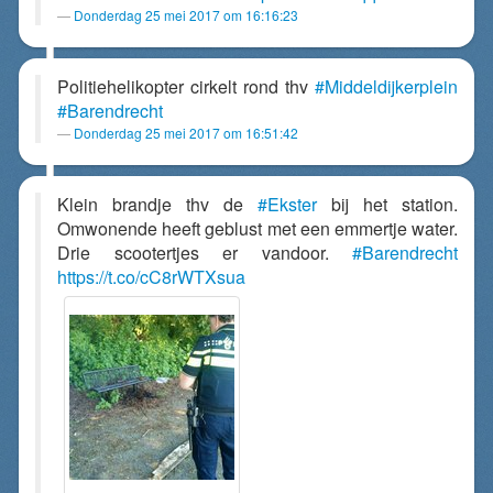
Donderdag 25 mei 2017 om 16:16:23
Politiehelikopter cirkelt rond thv
#Middeldijkerplein
#Barendrecht
Donderdag 25 mei 2017 om 16:51:42
Klein brandje thv de
#Ekster
bij het station.
Omwonende heeft geblust met een emmertje water.
Drie scootertjes er vandoor.
#Barendrecht
https://t.co/cC8rWTXsua