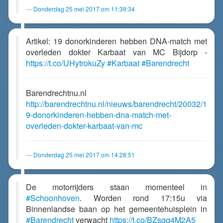
Donderdag 25 mei 2017 om 11:39:34
Artikel: 19 donorkinderen hebben DNA-match met
overleden dokter Karbaat van MC Bijdorp -
https://t.co/UHytrokuZy
#Karbaat
#Barendrecht
Barendrechtnu.nl
http://barendrechtnu.nl/nieuws/barendrecht/20032/1
9-donorkinderen-hebben-dna-match-met-
overleden-dokter-karbaat-van-mc
Donderdag 25 mei 2017 om 14:28:51
De motorrijders staan momenteel in
#Schoonhoven
. Worden rond 17:15u via
Binnenlandse baan op het gemeentehuisplein in
#Barendrecht
verwacht
https://t.co/BZsqq4M2A5