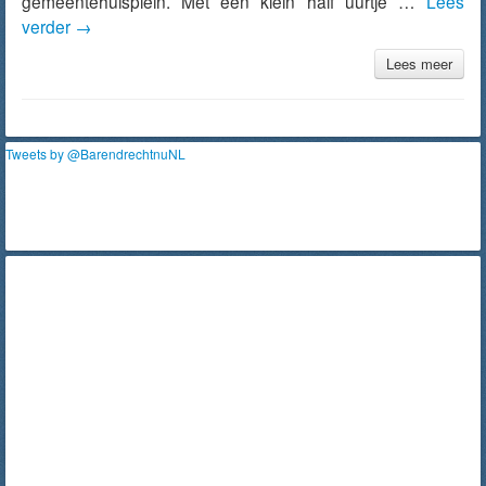
gemeentehuisplein. Met een klein half uurtje …
Lees
verder
→
Lees meer
Tweets by @BarendrechtnuNL