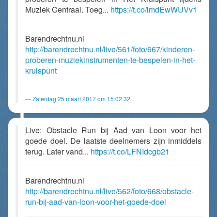
Muziek Centraal. Toeg...
https://t.co/lmdEwWUVv1
Barendrechtnu.nl
http://barendrechtnu.nl/live/561/foto/667/kinderen-
proberen-muziekinstrumenten-te-bespelen-in-het-
kruispunt
Zaterdag 25 maart 2017 om 15:02:32
Live: Obstacle Run bij Aad van Loon voor het
goede doel. De laatste deelnemers zijn inmiddels
terug. Later vand...
https://t.co/LFNIdcgb21
Barendrechtnu.nl
http://barendrechtnu.nl/live/562/foto/668/obstacle-
run-bij-aad-van-loon-voor-het-goede-doel