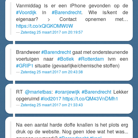
Vanmiddag is er een iPhone gevonden op de
#Voordijk
in
#Barendrecht
. Wie is/kent de
eigenaar? > Contact opnemen met…
https://t.co/xQlGKOMW0W
Zaterdag 25 maart 2017 om 20:19:57
Brandweer
#Barendrecht
gaat met ondersteunende
voertuigen naar
#Botlek
#Rotterdam
ivm een
#GRIP1
situatie (gevaarlijke/chemische stoffen)
Zaterdag 25 maart 2017 om 20:43:38
RT
@marietbas
:
#oranjewijk
#Barendrecht
Lekker
opgeruimd
#lod2017
https://t.co/QM43VnDMh1
Zaterdag 25 maart 2017 om 21:33:43
Na een aantal harde doffe knallen is het plots erg
druk op de website. Nog geen idee wat het was...