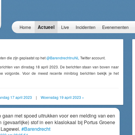
Actueel
Home
Live
Incidenten
Evenementen
ten die zijn geplaatst op het
@BarendrechtnuNL
Twitter account.
erichten van dinsdag 18 april 2023. De berichten staan van boven naar
e volgorde. Voor de meest recente miniblog berichten bekijk je het
ndag 17 april 2023
|
Woensdag 19 april 2023 »
n gaan met spoed uitrukken voor een melding van een
(gevaarlijke) stof in een klaslokaal bij Portus Groene
 Lagewei.
#Barendrecht
2023 om 08:05:54