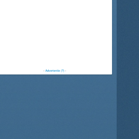
-
Advertentie (?)
-