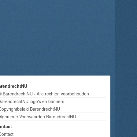
arendrechtNU
© BarendrechtNU - Alle rechten voorbehouden
BarendrechtNU logo's en banners
Copyrightbeleid BarendrechtNU
Algemene Voorwaarden BarendrechtNU
ontact
Contact