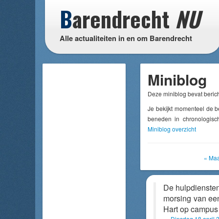
B
arendrecht
NU
Alle actualiteiten in en om Barendrecht
Miniblog
Deze miniblog bevat berich
Je bekijkt momenteel de b
beneden in chronologisch
Miniblog overzicht
« Maa
De hulpdienste
morsing van een 
Hart op campus
Dinsdag 18 april 