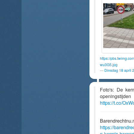
https://pbs.twimg.
wu3G5.jpg
Dinsdag 18 april 
Foto's: De ker
openingsti
https://t.co/O
Barendrechtnu.
https://barendr
n-kermis-barend