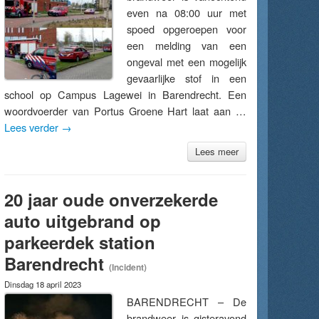
even na 08:00 uur met
spoed opgeroepen voor
een melding van een
ongeval met een mogelijk
gevaarlijke stof in een
school op Campus Lagewei in Barendrecht. Een
woordvoerder van Portus Groene Hart laat aan …
Lees verder
→
Lees meer
20 jaar oude onverzekerde
auto uitgebrand op
parkeerdek station
Barendrecht
(Incident)
Dinsdag 18 april 2023
BARENDRECHT – De
brandweer is gisteravond