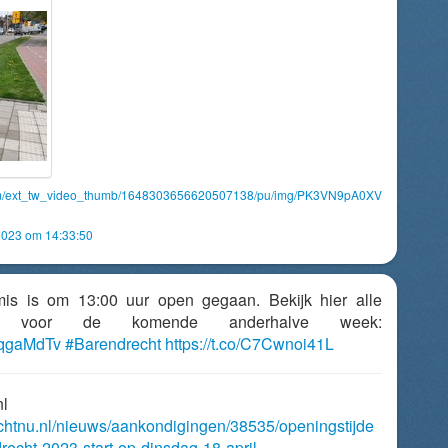
com/ext_tw_video_thumb/1648303656620507138/pu/img/PK3VN9pA0XV
2023 om 14:33:50
mis is om 13:00 uur open gegaan. Bekijk hier alle
jden voor de komende anderhalve week:
xWqgaMdTv
#Barendrecht
https://t.co/C7Cwnoi41L
nl
echtnu.nl/nieuws/aankondigingen/38535/openingstijde
recht-2023-start-op-dinsdag-18-april