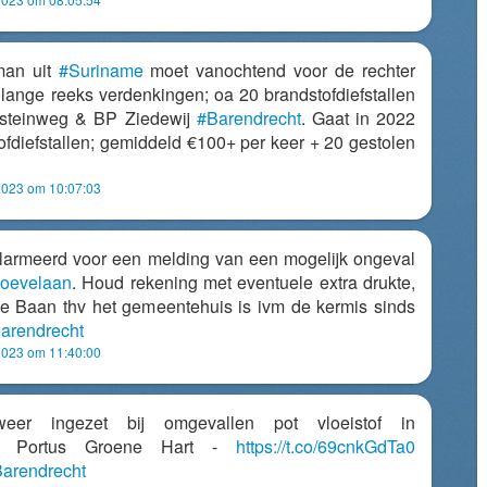
man uit
#Suriname
moet vanochtend voor de rechter
ange reeks verdenkingen; oa 20 brandstofdiefstallen
ensteinweg & BP Ziedewij
#Barendrecht
. Gaat in 2022
fdiefstallen; gemiddeld €100+ per keer + 20 gestolen
2023 om 10:07:03
armeerd voor een melding van een mogelijk ongeval
oevelaan
. Houd rekening met eventuele extra drukte,
e Baan thv het gemeentehuis is ivm de kermis sinds
arendrecht
2023 om 11:40:00
weer ingezet bij omgevallen pot vloeistof in
aal Portus Groene Hart -
https://t.co/69cnkGdTa0
arendrecht