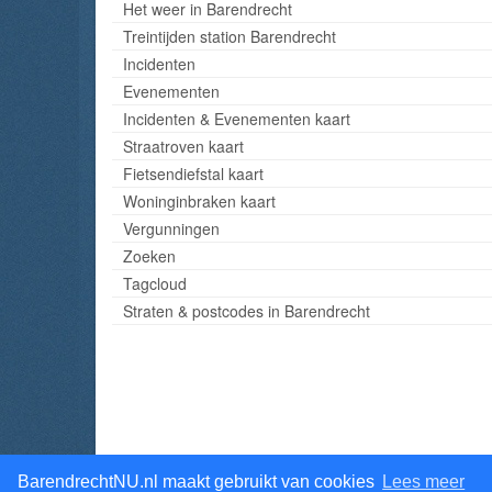
Het weer in Barendrecht
Treintijden station Barendrecht
Incidenten
Evenementen
Incidenten & Evenementen kaart
Straatroven kaart
Fietsendiefstal kaart
Woninginbraken kaart
Vergunningen
Zoeken
Tagcloud
Straten & postcodes in Barendrecht
BarendrechtNU.nl maakt gebruikt van cookies
Lees meer