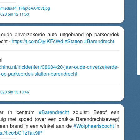
om/media/Ft_TFhjXoAAPbVt.jpg
2023 om 12:11:53
r oude onverzekerde auto uitgebrand op parkeerdek
echt -
https://t.co/nOjyiKFcWd
#Station
#Barendrecht
nl
echtnu.nl/incidenten/38634/20-jaar-oude-onverzekerde-
-op-parkeerdek-station-barendrecht
2023 om 13:10:46
aar in centrum
#Barendrecht
zojuist: Betrof een
uig met spoed (over een drukke Barendrechtseweg)
een brand in een winkel aan de
#Wolphaertsbocht
in
ps://t.co/bCTzTak9tP