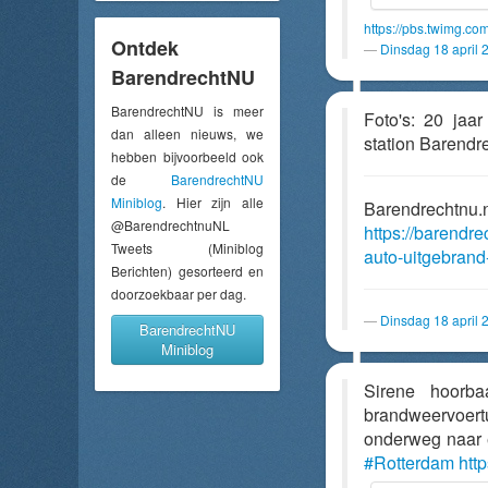
https://pbs.twimg.c
Ontdek
Dinsdag 18 april 
BarendrechtNU
BarendrechtNU is meer
Foto's: 20 jaa
dan alleen nieuws, we
station Barendr
hebben bijvoorbeeld ook
de
BarendrechtNU
Miniblog
. Hier zijn alle
Barendrechtnu.
@BarendrechtnuNL
https://barendr
Tweets (Miniblog
auto-uitgebrand
Berichten) gesorteerd en
doorzoekbaar per dag.
Dinsdag 18 april 
BarendrechtNU
Miniblog
Sirene hoorb
brandweervoert
onderweg naar 
#Rotterdam
htt