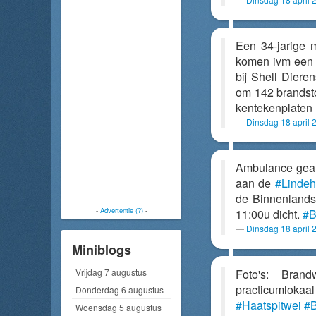
Een 34-jarige 
komen ivm een l
bij Shell Dier
om 142 brandsto
kentekenplaten
Dinsdag 18 april 
Ambulance geal
aan de
#Lindeh
de Binnenlands
-
Advertentie (?)
-
11:00u dicht.
#B
Dinsdag 18 april 
Miniblogs
Vrijdag 7 augustus
Foto's: Brand
practicumlok
Donderdag 6 augustus
#Haatspitwei
#B
Woensdag 5 augustus