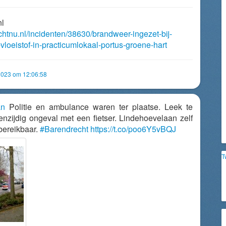
nl
chtnu.nl/incidenten/38630/brandweer-ingezet-bij-
vloeistof-in-practicumlokaal-portus-groene-hart
2023 om 12:06:58
an
Politie en ambulance waren ter plaatse. Leek te
zijdig ongeval met een fietser. Lindehoevelaan zelf
bereikbaar.
#Barendrecht
https://t.co/poo6Y5vBQJ
T