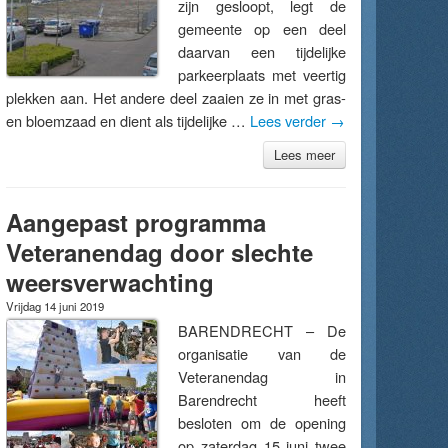
zijn gesloopt, legt de
gemeente op een deel
daarvan een tijdelijke
parkeerplaats met veertig
plekken aan. Het andere deel zaaien ze in met gras-
en bloemzaad en dient als tijdelijke …
Lees verder
→
Lees meer
Aangepast programma
Veteranendag door slechte
weersverwachting
Vrijdag 14 juni 2019
BARENDRECHT – De
organisatie van de
Veteranendag in
Barendrecht heeft
besloten om de opening
op zaterdag 15 juni twee