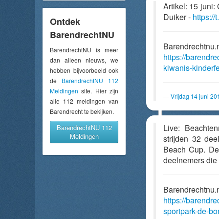
Artikel: 15 juni
Duiker -
https:
Ontdek
BarendrechtNU
Barendrechtnu.
BarendrechtNU is meer
https://barendr
dan alleen nieuws, we
kiwanis-kinderfe
hebben bijvoorbeeld ook
de
BarendrechtNU 112
Meldingen
site. Hier zijn
Vrijdag 14 juni 2
alle 112 meldingen van
Barendrecht te bekijken.
Live: Beachte
BarendrechtNU 112
Meldingen
strijden 32 de
Beach Cup. De 
deelnemers die 
Barendrechtnu.
https://barendre
sportpark-de-bo