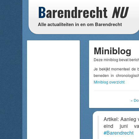
B
arendrecht
NU
Alle actualiteiten in en om Barendrecht
Miniblog
Deze miniblog bevat berich
Je bekijkt momenteel de b
beneden in chronologisch
Miniblog overzicht
« Do
Artikel: Aanleg 
eind juni 
#Barendrecht