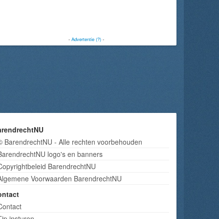
-
Advertentie (?)
-
arendrechtNU
© BarendrechtNU - Alle rechten voorbehouden
BarendrechtNU logo's en banners
Copyrightbeleid BarendrechtNU
Algemene Voorwaarden BarendrechtNU
ontact
Contact
Tip insturen