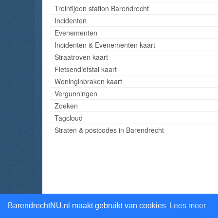
Treintijden station Barendrecht
Incidenten
Evenementen
Incidenten & Evenementen kaart
Straatroven kaart
Fietsendiefstal kaart
Woninginbraken kaart
Vergunningen
Zoeken
Tagcloud
Straten & postcodes in Barendrecht
BarendrechtNU.nl maakt gebruikt van cookies
Lees meer