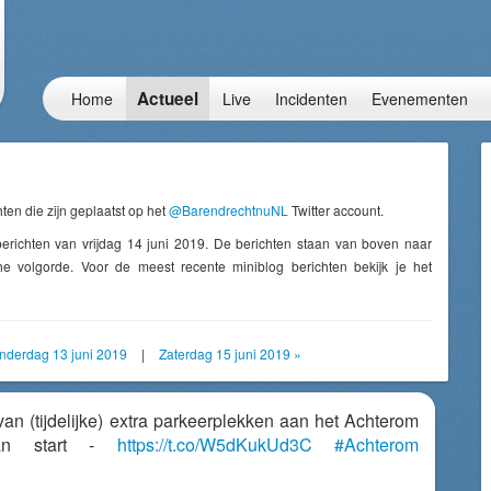
Actueel
Home
Live
Incidenten
Evenementen
ten die zijn geplaatst op het
@BarendrechtnuNL
Twitter account.
erichten van vrijdag 14 juni 2019. De berichten staan van boven naar
e volgorde. Voor de meest recente miniblog berichten bekijk je het
nderdag 13 juni 2019
|
Zaterdag 15 juni 2019 »
van (tijdelijke) extra parkeerplekken aan het Achterom
van start -
https://t.co/W5dKukUd3C
#Achterom