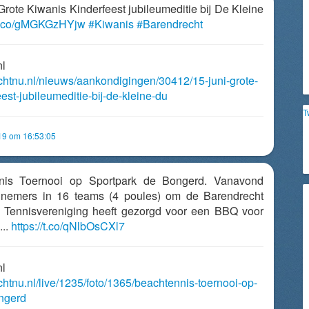
: Grote Kiwanis Kinderfeest jubileumeditie bij De Kleine
//t.co/gMGKGzHYjw
#Kiwanis
#Barendrecht
nl
echtnu.nl/nieuws/aankondigingen/30412/15-juni-grote-
est-jubileumeditie-bij-de-kleine-du
T
019 om 16:53:05
nnis Toernooi op Sportpark de Bongerd. Vanavond
elnemers in 16 teams (4 poules) om de Barendrecht
Tennisvereniging heeft gezorgd voor een BBQ voor
...
https://t.co/qNlbOsCXl7
nl
chtnu.nl/live/1235/foto/1365/beachtennis-toernooi-op-
ngerd