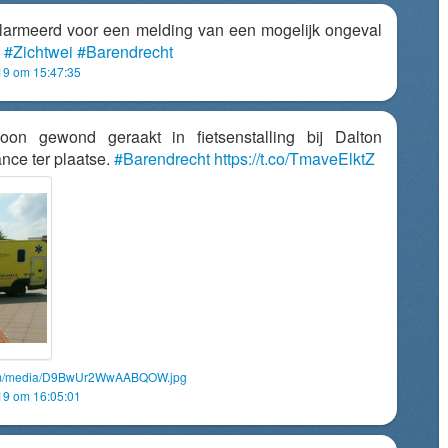
armeerd voor een melding van een mogelijk ongeval
e
#Zichtwei
#Barendrecht
019 om 15:47:35
on gewond geraakt in fietsenstalling bij Dalton
ce ter plaatse.
#Barendrecht
https://t.co/TmaveElktZ
.com/media/D9BwUr2WwAABQOW.jpg
019 om 16:05:01