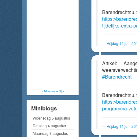
Barendrechtnu.
https://barendr
tijdelijke-extra
Vrijdag 14 juni 2
Artikel: Aan
weersverwac
#Barendrecht
-
Advertentie (?)
-
Barendrechtnu.
https://barendr
Miniblogs
programma-vete
Woensdag 5 augustus
Dinsdag 4 augustus
Vrijdag 14 juni 2
Maandag 3 augustus