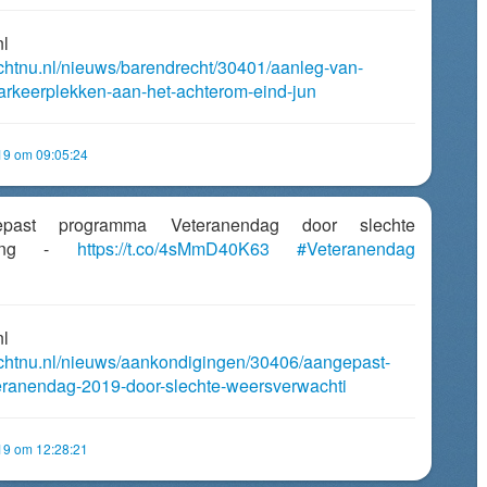
nl
echtnu.nl/nieuws/barendrecht/30401/aanleg-van-
-parkeerplekken-aan-het-achterom-eind-jun
019 om 09:05:24
gepast programma Veteranendag door slechte
hting -
https://t.co/4sMmD40K63
#Veteranendag
nl
echtnu.nl/nieuws/aankondigingen/30406/aangepast-
ranendag-2019-door-slechte-weersverwachti
019 om 12:28:21