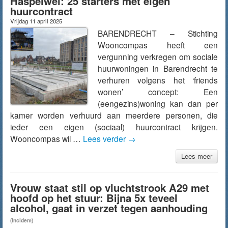
Haspelwei: 25 starters met eigen
huurcontract
Vrijdag 11 april 2025
BARENDRECHT – Stichting
Wooncompas heeft een
vergunning verkregen om sociale
huurwoningen in Barendrecht te
verhuren volgens het ‘friends
wonen’ concept: Een
(eengezins)woning kan dan per
kamer worden verhuurd aan meerdere personen, die
ieder een eigen (sociaal) huurcontract krijgen.
Wooncompas wil …
Lees verder
→
Lees meer
Vrouw staat stil op vluchtstrook A29 met
hoofd op het stuur: Bijna 5x teveel
alcohol, gaat in verzet tegen aanhouding
(Incident)