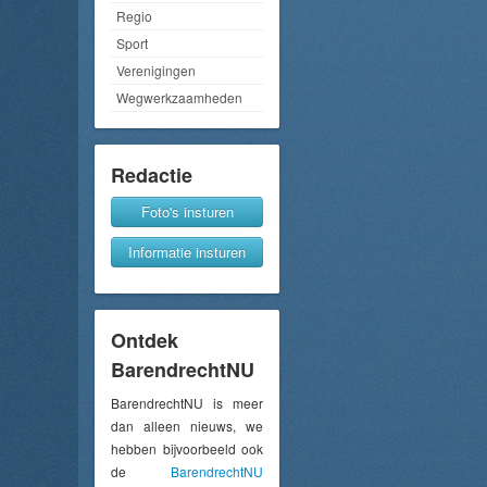
Regio
Sport
Verenigingen
Wegwerkzaamheden
Redactie
Foto's insturen
Informatie insturen
Ontdek
BarendrechtNU
BarendrechtNU is meer
dan alleen nieuws, we
hebben bijvoorbeeld ook
de
BarendrechtNU