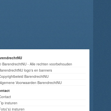
arendrechtNU
© BarendrechtNU - Alle rechten voorbehouden
BarendrechtNU logo's en banners
Copyrightbeleid BarendrechtNU
Algemene Voorwaarden BarendrechtNU
ontact
Contact
Tip insturen
Foto('s) insturen