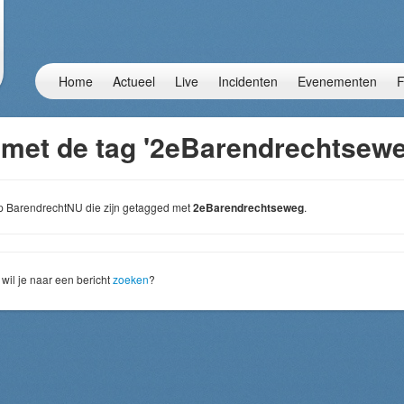
Home
Actueel
Live
Incidenten
Evenementen
F
 met de tag '2eBarendrechtsewe
 op BarendrechtNU die zijn getagged met
2eBarendrechtseweg
.
wil je naar een bericht
zoeken
?