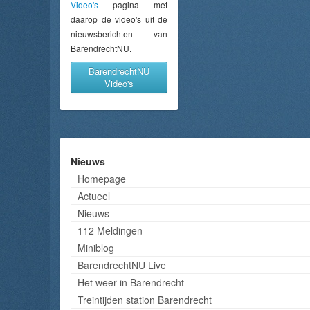
Video's
pagina met
daarop de video's uit de
nieuwsberichten van
BarendrechtNU.
BarendrechtNU
Video's
Nieuws
Homepage
Actueel
Nieuws
112 Meldingen
Miniblog
BarendrechtNU Live
Het weer in Barendrecht
Treintijden station Barendrecht