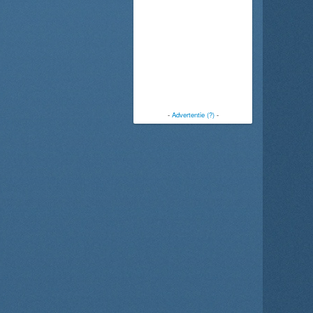
-
Advertentie (?)
-