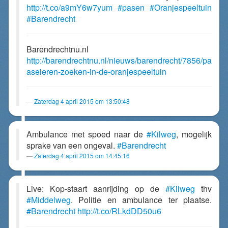
http://t.co/a9mY6w7yum
#pasen
#Oranjespeeltuin
#Barendrecht
Barendrechtnu.nl
http://barendrechtnu.nl/nieuws/barendrecht/7856/pa
aseieren-zoeken-in-de-oranjespeeltuin
Zaterdag 4 april 2015 om 13:50:48
Ambulance met spoed naar de
#Kilweg
, mogelijk
sprake van een ongeval.
#Barendrecht
Zaterdag 4 april 2015 om 14:45:16
Live: Kop-staart aanrijding op de
#Kilweg
thv
#Middelweg
. Politie en ambulance ter plaatse.
#Barendrecht
http://t.co/RLkdDD50u6