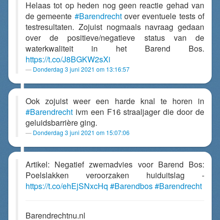
Helaas tot op heden nog geen reactie gehad van
de gemeente
#Barendrecht
over eventuele tests of
testresultaten. Zojuist nogmaals navraag gedaan
over de positieve/negatieve status van de
waterkwaliteit in het Barend Bos.
https://t.co/J8BGKW2sXi
Donderdag 3 juni 2021 om 13:16:57
Ook zojuist weer een harde knal te horen in
#Barendrecht
ivm een F16 straaljager die door de
geluidsbarrière ging.
Donderdag 3 juni 2021 om 15:07:06
Artikel: Negatief zwemadvies voor Barend Bos:
Poelslakken veroorzaken huiduitslag -
https://t.co/ehEjSNxcHq
#Barendbos
#Barendrecht
Barendrechtnu.nl