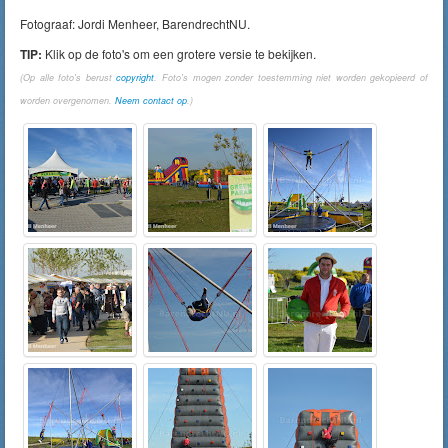
Fotograaf: Jordi Menheer, BarendrechtNU.
TIP:
Klik op de foto's om een grotere versie te bekijken.
(Op alle foto's berust
copyright
. Foto's mogen zonder toestemming niet worden gekopieerd of
worden overgenomen.
Neem contact op
.)