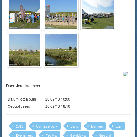
Door: Jordi Menheer
Datum fotoalbum
28/09/13 10:00
Gepubliceerd
28/09/13 18:16
2013
Carnisserpark
Dans
Dansen
Eten
Evenement
Festival
Geluidswal
Gezond