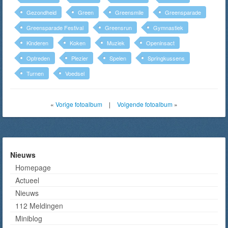
Gezondheid
Green
Greensmile
Greensparade
Greensparade Festival
Greensrun
Gymnastiek
Kinderen
Koken
Muziek
Openinsact
Optreden
Plezier
Spelen
Springkussens
Turnen
Voedsel
«
Vorige fotoalbum
|
Volgende fotoalbum
»
Nieuws
Homepage
Actueel
Nieuws
112 Meldingen
Miniblog