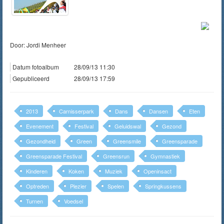
Door: Jordi Menheer
Datum fotoalbum
28/09/13 11:30
Gepubliceerd
28/09/13 17:59
2013
Carnisserpark
Dans
Dansen
Eten
Evenement
Festival
Geluidswal
Gezond
Gezondheid
Green
Greensmile
Greensparade
Greensparade Festival
Greensrun
Gymnastiek
Kinderen
Koken
Muziek
Openinsact
Optreden
Plezier
Spelen
Springkussens
Turnen
Voedsel