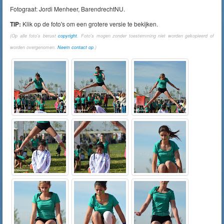
Fotograaf: Jordi Menheer, BarendrechtNU.
TIP:
Klik op de foto's om een grotere versie te bekijken.
(Op alle foto's berust
copyright
. Foto's mogen zonder toestemming niet worden gekopieerd of
worden overgenomen.
Neem contact op
.)