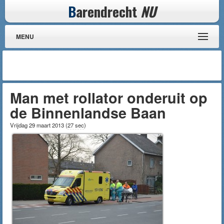
B
arendrecht
NU
MENU
Man met rollator onderuit op
de Binnenlandse Baan
Vrijdag 29 maart 2013
(
27 sec
)