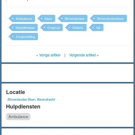
Ambulance
Baan
Binnenlandse
Binnenlandsebaan
Marjoleinlaan
Ongeval
Rollator
Val
Zorginstelling
«
Vorige artikel
|
Volgende artikel
»
Locatie
Binnenlandse Baan, Barendrecht
Hulpdiensten
Ambulance