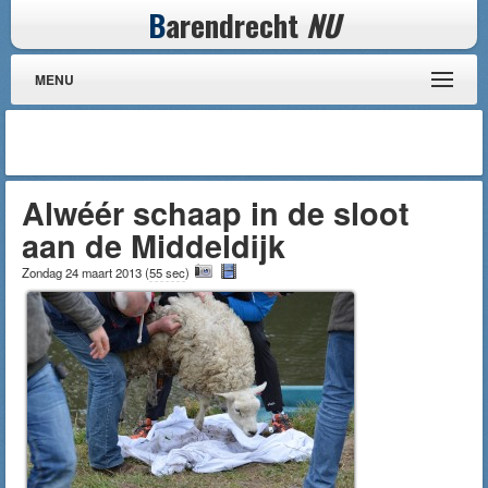
B
arendrecht
NU
MENU
Alwéér schaap in de sloot
aan de Middeldijk
Zondag 24 maart 2013
(
55 sec
)