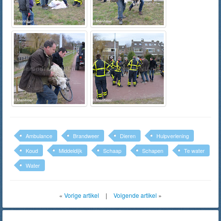
Ambulance
Brandweer
Dieren
Hulpverlening
Koud
Middeldijk
Schaap
Schapen
Te water
Water
«
Vorige artikel
|
Volgende artikel
»