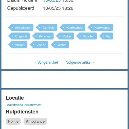
Gepubliceerd
13/05/25 18:26
Ambulance
Controle
Kooiwalbos
Kooiwalpad
Ongeval
Persoon
Politie
Scooter
Vis
Vissen
Visser
Water
«
Vorige artikel
|
Volgende artikel
»
Locatie
Kooiwalbos, Barendrecht
Hulpdiensten
Politie
Ambulance