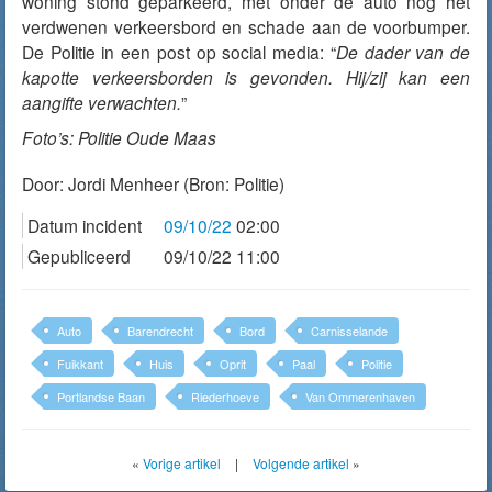
woning stond geparkeerd, met onder de auto nog het
verdwenen verkeersbord en schade aan de voorbumper.
De Politie in een post op social media: “
De dader van de
kapotte verkeersborden is gevonden. Hij/zij kan een
aangifte verwachten.
”
Foto’s: Politie Oude Maas
Door:
Jordi Menheer
(Bron: Politie)
Datum incident
09/10/22
02:00
Gepubliceerd
09/10/22 11:00
Auto
Barendrecht
Bord
Carnisselande
Fuikkant
Huis
Oprit
Paal
Politie
Portlandse Baan
Riederhoeve
Van Ommerenhaven
«
Vorige artikel
|
Volgende artikel
»