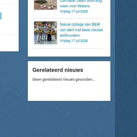
Carnisse: Geen voorrang
meer voor fietsers
Vrijdag 17 juli 2026
Nieuw college van B&W
van start met twee nieuwe
wethouders
Vrijdag 17 juli 2026
Gerelateerd nieuws
Geen gerelateerd nieuws gevonden...