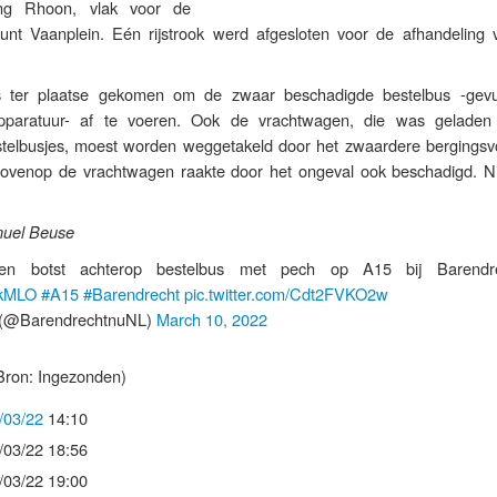
ting Rhoon, vlak voor de
unt Vaanplein. Eén rijstrook werd afgesloten voor de afhandeling 
is ter plaatse gekomen om de zwaar beschadigde bestelbus -gev
paratuur- af te voeren. Ook de vrachtwagen, die was gelade
telbusjes, moest worden weggetakeld door het zwaardere bergingsvo
 bovenop de vrachtwagen raakte door het ongeval ook beschadigd. 
nuel Beuse
agen botst achterop bestelbus met pech op A15 bij Barendr
9kMLO
#A15
#Barendrecht
pic.twitter.com/Cdt2FVKO2w
(@BarendrechtnuNL)
March 10, 2022
Bron: Ingezonden)
/03/22
14:10
/03/22 18:56
/03/22 19:00