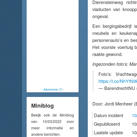
Dierensteinweg rich
viaducten van knoopp
ongeval.
Een bergingsbedrijf 
meubels en keukenap
personenauto’s en bes
Het voorste voertuig
raakte gewond.
Ingezonden foto’s: Ma
Foto’s: Vrachtw
https://t.co/NhYtN
— BarendrechtNU 
-
Advertentie (?)
-
Door:
Jordi Menheer
(
Miniblog
Datum incident
10
Bekijk ook de Miniblog
van 10/03/2022 voor
Gepubliceerd
10
meer informatie en
Laatste update
10
andere berichten.