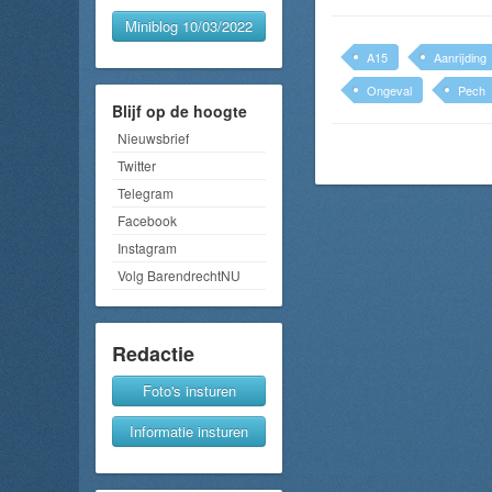
Miniblog 10/03/2022
A15
Aanrijding
Ongeval
Pech
Blijf op de hoogte
Nieuwsbrief
Twitter
Telegram
Facebook
Instagram
Volg BarendrechtNU
Redactie
Foto's insturen
Informatie insturen