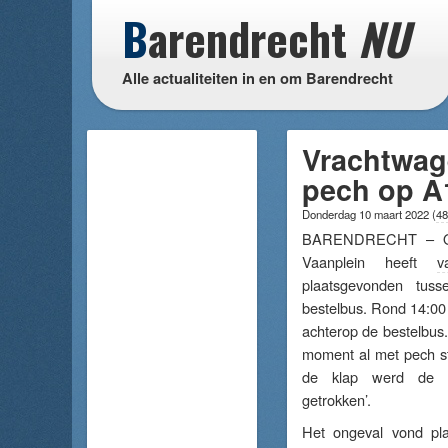
B
arendrecht
NU
Alle actualiteiten in en om Barendrecht
Vrachtwag
pech op A1
Donderdag 10 maart 2022
(
48
BARENDRECHT – Op
Vaanplein heeft
v
plaatsgevonden tus
bestelbus. Rond 14:00
achterop de bestelbus.
moment al met pech sti
de klap werd de be
getrokken’.
Het ongeval vond pl