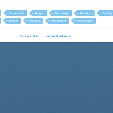
Barendrecht
Berging
Beschadigd
Bestelbus
Botsing
Schade
Vaanplein
Vluchtstrook
Vrachtwagen
«
Vorige artikel
|
Volgende artikel
»