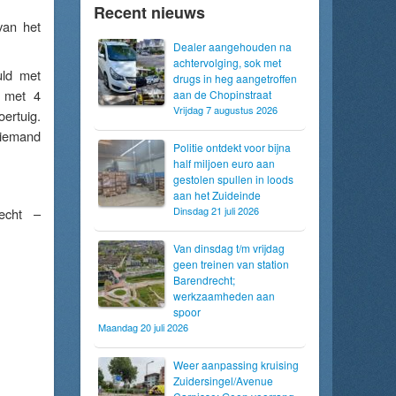
Recent nieuws
van het
Dealer aangehouden na
achtervolging, sok met
uld met
drugs in heg aangetroffen
n met 4
aan de Chopinstraat
Vrijdag 7 augustus 2026
ertuig.
Niemand
Politie ontdekt voor bijna
half miljoen euro aan
gestolen spullen in loods
aan het Zuideinde
Dinsdag 21 juli 2026
echt –
Van dinsdag t/m vrijdag
geen treinen van station
Barendrecht;
werkzaamheden aan
spoor
Maandag 20 juli 2026
Weer aanpassing kruising
Zuidersingel/Avenue