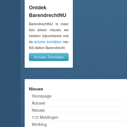
Ontdek
BarendrechtNU
BarendrechtNU is meer
dan alleen nieuws, we
hebben bijvoorbeeld ook
de
actuele treintijden
van
NS station Barendrecht
Actuele Treintijden
Nieuws
Homepage
Actueel
Nieuws
112 Meldingen
Miniblog