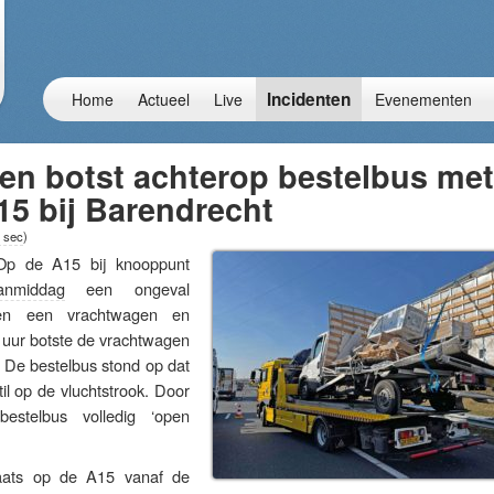
Incidenten
Home
Actueel
Live
Evenementen
en botst achterop bestelbus met
5 bij Barendrecht
 sec
)
 de A15 bij knooppunt
anmiddag
een ongeval
sen een vrachtwagen en
 uur botste de vrachtwagen
 De bestelbus stond op dat
l op de vluchtstrook. Door
stelbus volledig ‘open
aats op de A15 vanaf de