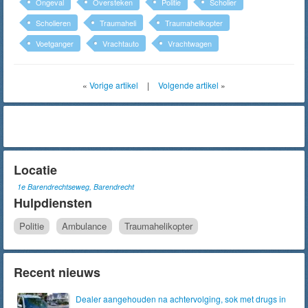
Ongeval
Oversteken
Politie
Scholier
Scholieren
Traumaheli
Traumahelikopter
Voetganger
Vrachtauto
Vrachtwagen
«
Vorige artikel
|
Volgende artikel
»
Locatie
1e Barendrechtseweg, Barendrecht
Hulpdiensten
Politie
Ambulance
Traumahelikopter
Recent nieuws
Dealer aangehouden na achtervolging, sok met drugs in