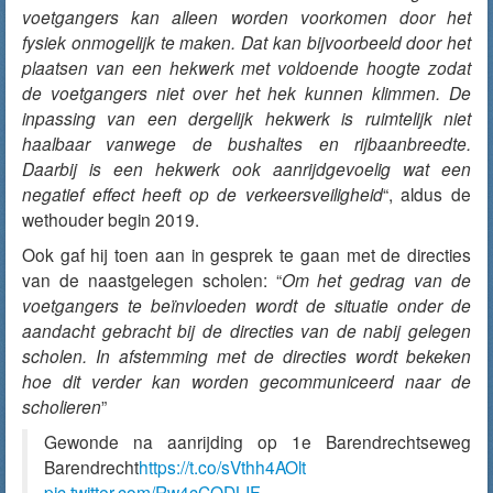
voetgangers kan alleen worden voorkomen door het
fysiek onmogelijk te maken. Dat kan bijvoorbeeld door het
plaatsen van een hekwerk met voldoende hoogte zodat
de voetgangers niet over het hek kunnen klimmen. De
inpassing van een dergelijk hekwerk is ruimtelijk niet
haalbaar vanwege de bushaltes en rijbaanbreedte.
Daarbij is een hekwerk ook aanrijdgevoelig wat een
negatief effect heeft op de verkeersveiligheid
“, aldus de
wethouder begin 2019.
Ook gaf hij toen aan in gesprek te gaan met de directies
van de naastgelegen scholen: “
Om het gedrag van de
voetgangers te beïnvloeden wordt de situatie onder de
aandacht gebracht bij de directies van de nabij gelegen
scholen. In afstemming met de directies wordt bekeken
hoe dit verder kan worden gecommuniceerd naar de
scholieren
”
Gewonde na aanrijding op 1e Barendrechtseweg
Barendrecht
https://t.co/sVthh4AOlt
pic.twitter.com/Rw4cCQDLIF