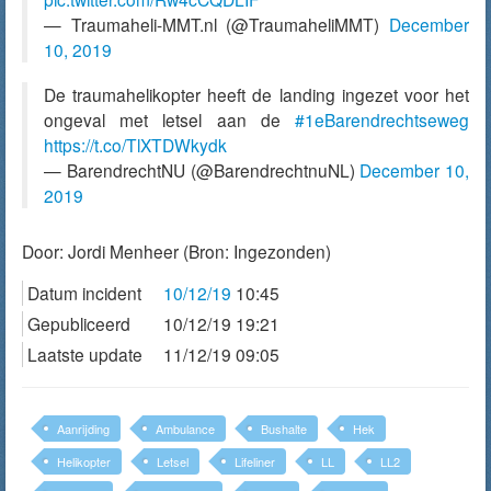
— Traumaheli-MMT.nl (@TraumaheliMMT)
December
10, 2019
De traumahelikopter heeft de landing ingezet voor het
ongeval met letsel aan de
#1eBarendrechtseweg
https://t.co/TlXTDWkydk
— BarendrechtNU (@BarendrechtnuNL)
December 10,
2019
Door:
Jordi Menheer
(Bron: Ingezonden)
Datum incident
10/12/19
10:45
Gepubliceerd
10/12/19 19:21
Laatste update
11/12/19 09:05
Aanrijding
Ambulance
Bushalte
Hek
Helikopter
Letsel
Lifeliner
LL
LL2