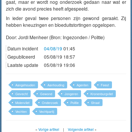
gaat, maar er wordt nog onderzoek gedaan naar wat er
zich die avond precies heeft afgespeeld.
In ieder geval twee personen zijn gewond geraakt. Zij
hebben kneuzingen en bloeduitstortingen opgelopen.
Door:
Jordi Menheer
(Bron: Ingezonden / Politie)
Datum incident
04/08/19
01:45
Gepubliceerd
05/08/19 18:57
Laatste update
05/08/19 19:06
Aangehouden
Aanhouding
Agenten
Feest
Gevecht
Gewond
Jongeren
Kronenburgvliet
Molenvliet
Onderzoek
Politie
Straat
Vechten
Vechtpartij
«
Vorige artikel
|
Volgende artikel
»