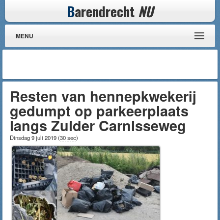
B
arendrecht
NU
MENU
Resten van hennepkwekerij
gedumpt op parkeerplaats
langs Zuider Carnisseweg
Dinsdag 9 juli 2019
(
30 sec
)