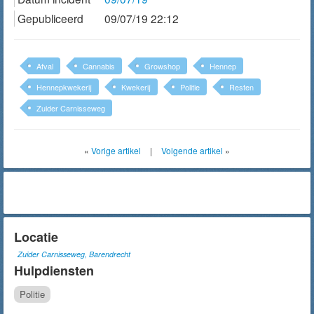
Gepubliceerd
09/07/19 22:12
Afval
Cannabis
Growshop
Hennep
Hennepkwekerij
Kwekerij
Politie
Resten
Zuider Carnisseweg
«
Vorige artikel
|
Volgende artikel
»
Locatie
Zuider Carnisseweg, Barendrecht
Hulpdiensten
Politie