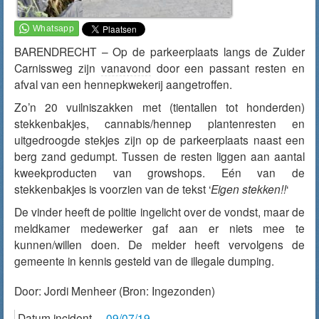
BARENDRECHT – Op de parkeerplaats langs de Zuider
Carnissweg zijn
vanavond
door een passant resten en
afval van een hennepkwekerij aangetroffen.
Zo’n 20 vuilniszakken met (tientallen tot honderden)
stekkenbakjes, cannabis/hennep plantenresten en
uitgedroogde stekjes zijn op de parkeerplaats naast een
berg zand gedumpt. Tussen de resten liggen aan aantal
kweekproducten van growshops. Eén van de
stekkenbakjes is voorzien van de tekst ‘
Eigen stekken!!
‘
De vinder heeft de politie ingelicht over de vondst, maar de
meldkamer medewerker gaf aan er niets mee te
kunnen/willen doen. De melder heeft vervolgens de
gemeente in kennis gesteld van de illegale dumping.
Door:
Jordi Menheer
(Bron: Ingezonden)
Datum incident
09/07/19