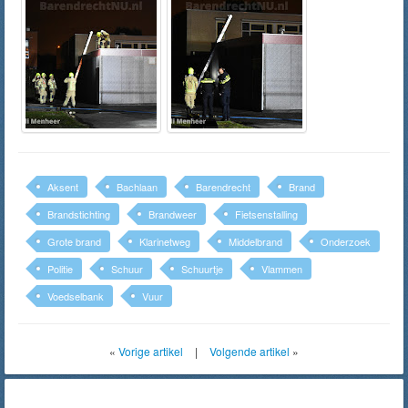
Aksent
Bachlaan
Barendrecht
Brand
Brandstichting
Brandweer
Fietsenstalling
Grote brand
Klarinetweg
Middelbrand
Onderzoek
Politie
Schuur
Schuurtje
Vlammen
Voedselbank
Vuur
«
Vorige artikel
|
Volgende artikel
»