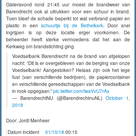
Gisteravond rond 21:45 uur moest de brandweer van
Barendrecht ook al uitrukken voor een schuur in brand.
Toen bleef de schade beperkt tot wat verbrand papier en
plastic in een
schuurtje bij de Bethelkerk
. Door snel
ingrijpen is op deze locatie erger voorkomen. De
beheerder heeft sterke vermoedens dat het aan de
Kerkweg om brandstichting ging.
Voedselbank Barendrecht na de brand van afgelopen
nacht: “Dit is er overgebleven van de berging van onze
Voedselbank! Aangestoken? Helaas zijn ook het lege
fust (van verschillende bedrijven), de papiercontainer
en verschillende gereedschappen van de Voedselbank
in rook opgegaan.”
pic.twitter.com/lwaVvU7rAx
— BarendrechtNU (@BarendrechtnuNL)
October 1,
2018
Door:
Jordi Menheer
Datum incident
01/10/18
00:15