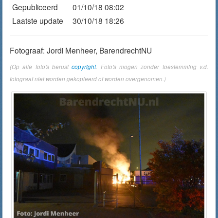
Gepubliceerd
01/10/18 08:02
Laatste update
30/10/18 18:26
Fotograaf: Jordi Menheer, BarendrechtNU
(Op alle foto's berust
copyright
. Foto's mogen zonder toestemming v.d.
fotograaf niet worden gekopieerd of worden overgenomen.)