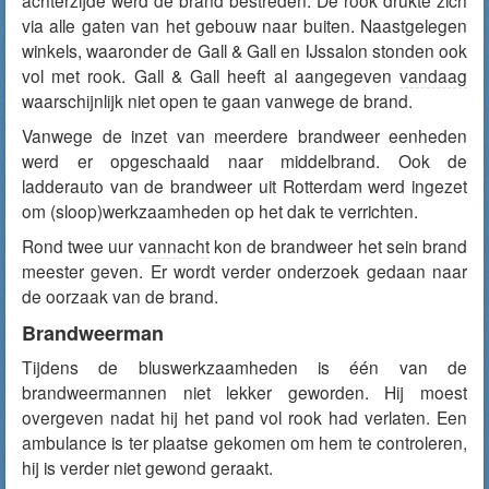
achterzijde werd de brand bestreden. De rook drukte zich
via alle gaten van het gebouw naar buiten. Naastgelegen
winkels, waaronder de Gall & Gall en IJssalon stonden ook
vol met rook. Gall & Gall heeft al aangegeven
vandaag
waarschijnlijk niet open te gaan vanwege de brand.
Vanwege de inzet van meerdere brandweer eenheden
werd er opgeschaald naar middelbrand. Ook de
ladderauto van de brandweer uit Rotterdam werd ingezet
om (sloop)werkzaamheden op het dak te verrichten.
Rond twee uur
vannacht
kon de brandweer het sein brand
meester geven. Er wordt verder onderzoek gedaan naar
de oorzaak van de brand.
Brandweerman
Tijdens de bluswerkzaamheden is één van de
brandweermannen niet lekker geworden. Hij moest
overgeven nadat hij het pand vol rook had verlaten. Een
ambulance is ter plaatse gekomen om hem te controleren,
hij is verder niet gewond geraakt.