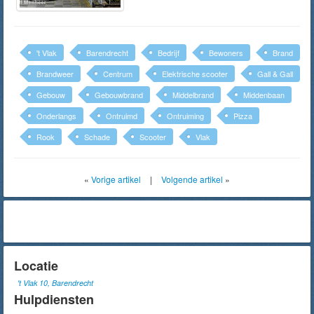
't Vlak
Barendrecht
Bedrijf
Bewoners
Brand
Brandweer
Centrum
Elektrische scooter
Gall & Gall
Gebouw
Gebouwbrand
Middelbrand
Middenbaan
Onderlangs
Ontruimd
Ontruiming
Pizza
Rook
Schade
Scooter
Vlak
«
Vorige artikel
|
Volgende artikel
»
Locatie
't Vlak 10, Barendrecht
Hulpdiensten