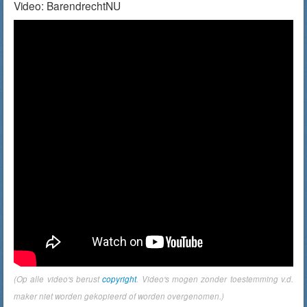
Video: BarendrechtNU
(Op alle video's berust
copyright
. Video's mogen zonder toestemming v.d.
maker niet worden gekopieerd of worden overgenomen.)